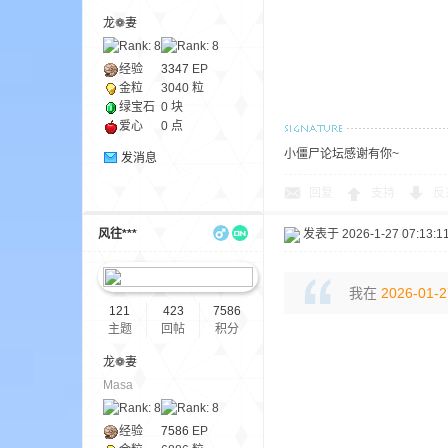
龙❁妻
经验
3347
EP
金粒
3040 粒
绿宝石
0 块
爱心
0 点
小僵尸论坛感谢有你~
发消息
的
回复
支持
反
风往***
发表于 2026-1-27 07:13:1
我在
2026-01-2
121
423
7586
主题
回帖
积分
世
龙❁妻
Masa
经验
7586
EP