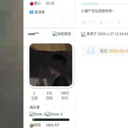
爱心
20 点
小僵尸论坛感谢有你~
发消息
回复
支持
反
zww***
发表于 2026-1-27 12:43:4
—
我在
2026-01-2
1
211
1601
主题
回帖
积分
—
凋卍零
经验
1601
EP