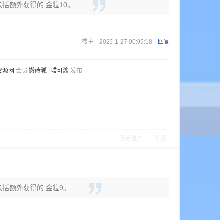
包括额外获得的 金粒10。
楼主
2026-1-27 00:05:18
回复
资源网
会员
搬砖狐 | 喵可酱
发布
使用道具
举报
中包括额外获得的 金粒9。