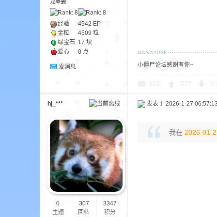
龙❁妻
aft
经验
4942
EP
金粒
4509 粒
绿宝石
17 块
爱心
0 点
小僵尸论坛感谢有你~
发消息
回复
支持
反
(
hj_***
发表于 2026-1-27 06:57:1
我在
2026-01-2
我
0
307
3347
主题
回帖
积分