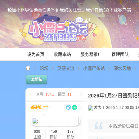
论坛
小组
导读
勋章
任务
签到
我的关注
赞助我们
其他
下载客户端
设为首页
收藏本站
服务器推广
管理团队
论坛
灵感交流
小僵尸茶馆
灌水天地
发新帖
Mi
查看:
1041
|
回复:
11
2026年1月27日签到
搬砖狐 |***
发表于 2026-1-27 00:05:1
本贴是论坛每日
639
459
1万
主题
回帖
积分