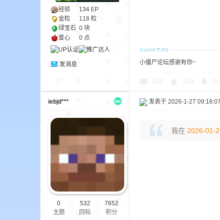
经验
134
EP
金粒
118 粒
绿宝石
0 块
小
爱心
0 点
小僵尸论坛感谢有你~
发消息
回复
支持
反
iebjd***
发表于 2026-1-27 09:18:0
僵
我在
2026-01-2
0
532
7652
主题
回帖
积分