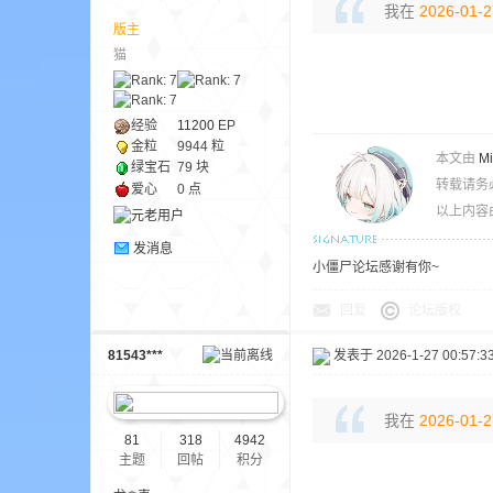
我在
2026-01-2
版主
猫
ne
经验
11200
EP
金粒
9944 粒
本文由
M
绿宝石
79 块
转载请务
爱心
0 点
以上内容
发消息
小僵尸论坛感谢有你~
cr
回复
论坛版权
81543***
发表于 2026-1-27 00:57:3
我在
2026-01-2
81
318
4942
主题
回帖
积分