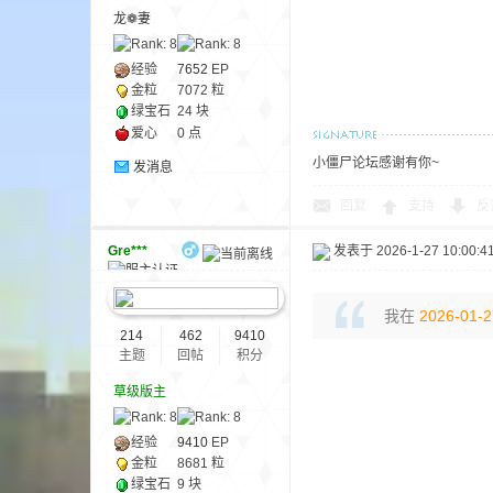
尸
龙❁妻
经验
7652
EP
金粒
7072 粒
绿宝石
24 块
爱心
0 点
小僵尸论坛感谢有你~
发消息
回复
支持
反
论
Gre***
发表于 2026-1-27 10:00:4
我在
2026-01-2
214
462
9410
主题
回帖
积分
草级版主
经验
9410
EP
坛
金粒
8681 粒
绿宝石
9 块