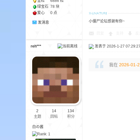
金粒
6886 粒
绿宝石
78 块
爱心
0 点
小僵尸论坛感谢有你~
发消息
回复
支持
反
界
reh***
发表于 2026-1-27 07:29:2
我在
2026-01-2
)
2
14
134
主题
回帖
积分
白の酱