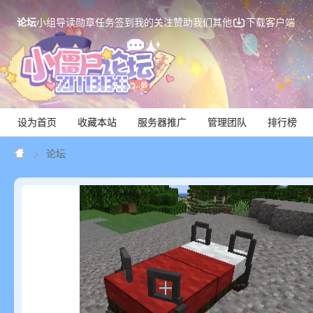
论坛
小组
导读
勋章
任务
签到
我的关注
赞助我们
其他
下载客户端
设为首页
收藏本站
服务器推广
管理团队
排行榜
论坛
Mi