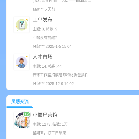
(我的世界)小僵尸论坛——mcbbs ...
aft
芒果工作室公益
：
免费开服面板请加QQ群：1098895490
aa0***
5 天前
琳琳很香哒
：
大型修仙服务器 仙途国度 群号1037716350
工单发布
搬砖狐 | 喵可酱
：
嗯哼哼啊啊啊啊啊
主题: 3
,
帖数: 9
dasibi12
：
你们玩不玩服务器？加群1090300182
回帖没有提醒？
风纪委员
：
哒哒
风纪***
2025-1-5 15:04
搬砖狐 | 喵可酱
：
哒哒
人才市场
GreyD
：
滴滴
(
主题: 14
,
帖数: 44
zaza
：
滴滴
云环工作室招模组师和材质包插件 ...
小永高吖
：
电脑端每次访问都要重新登录
风纪***
2025-12-9 19:02
セイバーの涙
：
打卡
风纪委员
：
打卡
灵感交流
12
小僵尸茶馆
主题: 1273
,
帖数:
1万
我
星期五，打工日结束