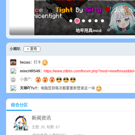
ne
地牢用具mod
小喇叭
+ 发布
hezao
：
打卡
mincHR549
：
https://www.zitbbs.com/forum.php?mod=viewthread&t
cr
小僵尸：
天禅吖TvT
：
电脑签到每次都要重新登录这一块
GreyD
：
综合分区
nxcn
：
セイバーの涙
：
新闻资讯
风纪委员
：
主题: 30
,
帖数: 67
天禅吖TvT
：
这个论坛真的还有人么