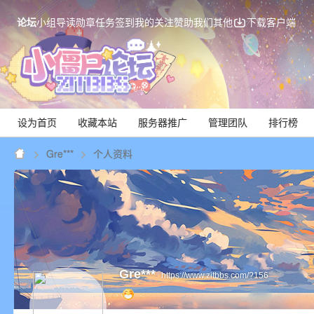
论坛
小组
导读
勋章
任务
签到
我的关注
赞助我们
其他
下载客户端
设为首页
收藏本站
服务器推广
管理团队
排行榜
Gre***
个人资料
Mi
Gre***
https://www.zitbbs.com/?156