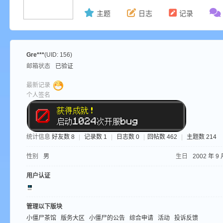
主题
日志
记录
ne
Gre***
(UID: 156)
邮箱状态
已验证
最新记录
个人签名
cr
统计信息
好友数 8
|
记录数 1
|
日志数 0
|
回帖数 462
|
主题数 214
性别
男
生日
2002 年 9 
用户认证
管理以下版块
小僵尸茶馆
版务大区
小僵尸的公告
综合申请
活动
投诉反馈