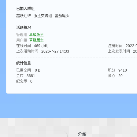
aft
已加入群组
超跃迁维
服主交流组
番茄罐头
活跃概况
管理组
草级版主
用户组
草级版主
在线时间
469 小时
注册时间
2022-9
上次活动时间
2026-7-27 14:33
上次发表时间
20
(
统计信息
已用空间
0 B
积分
9410
金粒
8681
爱心
20
纪念币
0
我
介绍