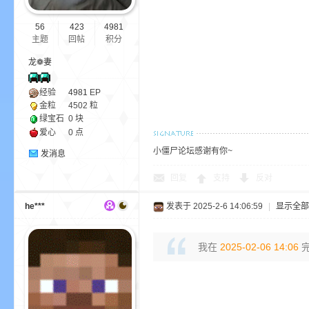
尸
56
423
4981
主题
回帖
积分
龙❁妻
经验
4981
EP
金粒
4502 粒
绿宝石
0 块
爱心
0 点
论
小僵尸论坛感谢有你~
发消息
回复
支持
反对
he***
发表于 2025-2-6 14:06:59
|
显示全部
我在
2025-02-06 14:06
完
坛