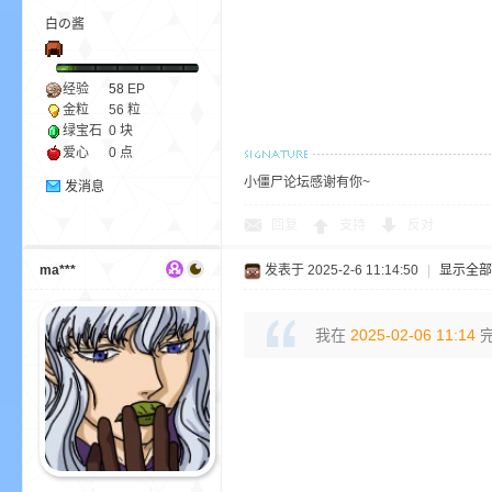
白の酱
经验
58
EP
金粒
56 粒
界
绿宝石
0 块
爱心
0 点
小僵尸论坛感谢有你~
发消息
回复
支持
反对
ma***
发表于 2025-2-6 11:14:50
|
显示全部
我在
2025-02-06 11:14
完
)