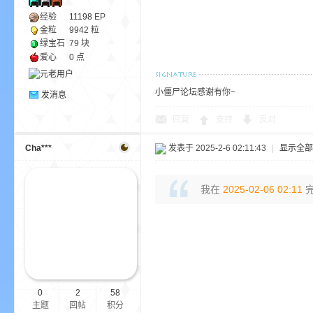
经验
11198
EP
金粒
9942 粒
绿宝石
79 块
爱心
0 点
小僵尸论坛感谢有你~
发消息
的
回复
支持
反对
Cha***
发表于 2025-2-6 02:11:43
|
显示全部
我在
2025-02-06 02:11
完
世
0
2
58
主题
回帖
积分