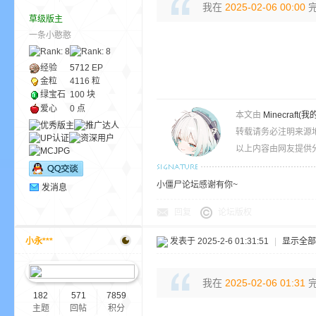
我在
2025-02-06 00:00
完
草级版主
一条小憨憨
ne
经验
5712
EP
金粒
4116 粒
绿宝石
100 块
爱心
0 点
本文由
Minecra
转载请务必注明来源
以上内容由网友提供分
cr
小僵尸论坛感谢有你~
发消息
回复
论坛版权
小永***
发表于 2025-2-6 01:31:51
|
显示全部
我在
2025-02-06 01:31
完
182
571
7859
主题
回帖
积分