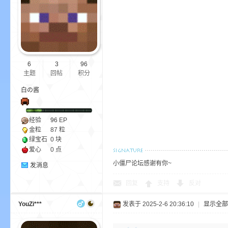
bs
6
3
96
主题
回帖
积分
白の酱
经验
96
EP
金粒
87 粒
、
绿宝石
0 块
爱心
0 点
小僵尸论坛感谢有你~
发消息
回复
支持
反对
YouZi***
发表于 2025-2-6 20:36:10
|
显示全部