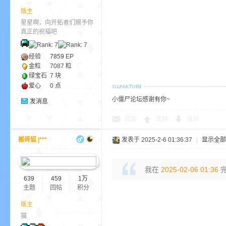
aft
版主
星星啊，向开拓者们赐予你
真正的祝福吧
经验
7859
EP
金粒
7087 粒
绿宝石
7 块
爱心
0 点
小僵尸论坛感谢有你~
发消息
(
回复
支持
反对
搬砖狐 |***
发表于 2025-2-6 01:36:37
|
显示全部
我在
2025-02-06 01:36
完
639
459
1万
主题
回帖
积分
版主
我
猫