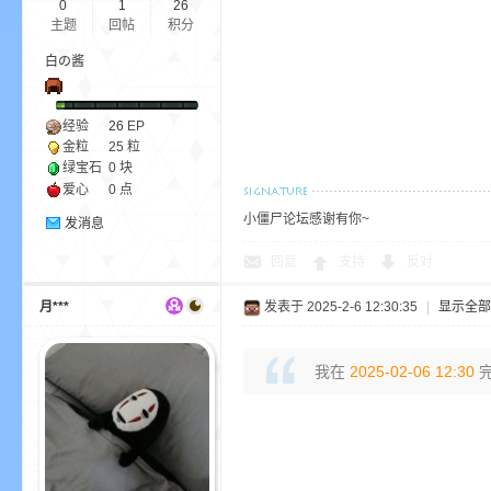
0
1
26
主题
回帖
积分
白の酱
小
经验
26
EP
金粒
25 粒
绿宝石
0 块
爱心
0 点
小僵尸论坛感谢有你~
发消息
回复
支持
反对
僵
月***
发表于 2025-2-6 12:30:35
|
显示全部
我在
2025-02-06 12:30
完