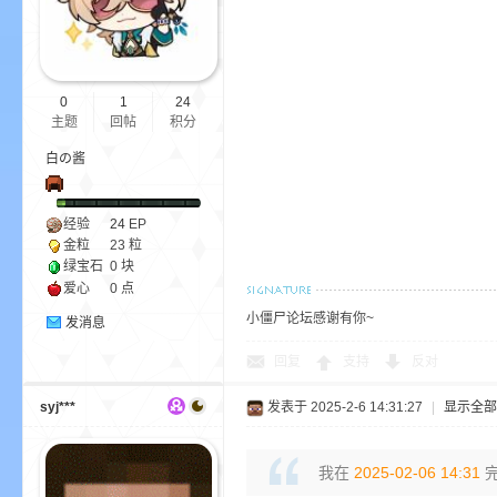
0
1
24
主题
回帖
积分
m
白の酱
经验
24
EP
金粒
23 粒
绿宝石
0 块
爱心
0 点
小僵尸论坛感谢有你~
发消息
cb
回复
支持
反对
syj***
发表于 2025-2-6 14:31:27
|
显示全部
我在
2025-02-06 14:31
完