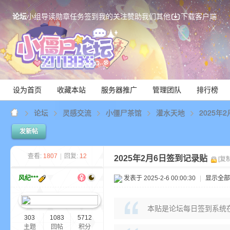
论坛
小组
导读
勋章
任务
签到
我的关注
赞助我们
其他
下载客户端
设为首页
收藏本站
服务器推广
管理团队
排行榜
论坛
灵感交流
小僵尸茶馆
灌水天地
2025年
发新帖
Mi
查看:
1807
|
回复:
12
2025年2月6日签到记录贴
[复
风纪***
发表于 2025-2-6 00:00:30
|
显示全部
本贴是论坛每日签到系统
303
1083
5712
主题
回帖
积分