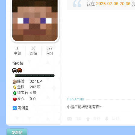
我在
2025-02-06 20:36
完
我
1
36
327
主题
回帖
积分
怕の娘
的
经验
327
EP
金粒
282 粒
绿宝石
4 块
爱心
0 点
小僵尸论坛感谢有你~
发消息
回复
支持
反对
世
发新帖