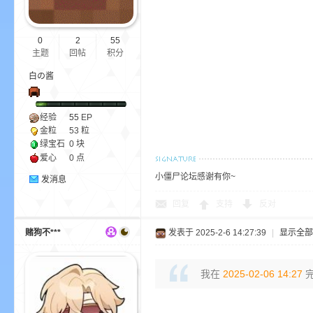
0
2
55
主题
回帖
积分
白の酱
—
经验
55
EP
金粒
53 粒
绿宝石
0 块
爱心
0 点
小僵尸论坛感谢有你~
发消息
回复
支持
反对
赌狗不***
发表于 2025-2-6 14:27:39
|
显示全部
—
我在
2025-02-06 14:27
完