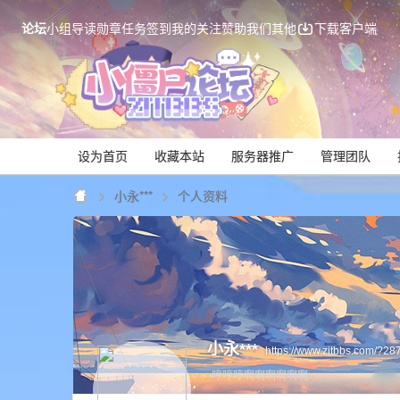
论坛
小组
导读
勋章
任务
签到
我的关注
赞助我们
其他
下载客户端
设为首页
收藏本站
服务器推广
管理团队
小永***
个人资料
Mi
小永***
https://www.zitbbs.com/?28
哼哼哼啊啊啊啊啊啊