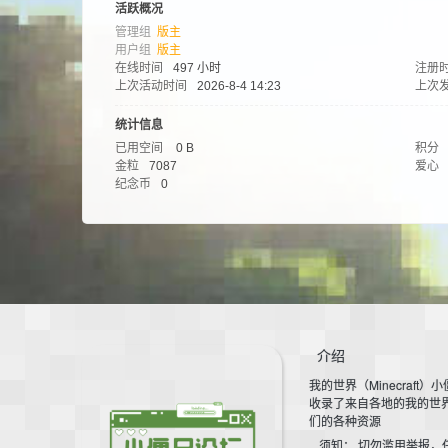
活跃概况
管理组
版主
用户组
版主
在线时间
497 小时
注册
上次活动时间
2026-8-4 14:23
上次
统计信息
已用空间
0 B
积分
的
金粒
7087
爱心
纪念币
0
介绍
世
我的世界（Minecraft）
收录了来自各地的我的世
们的各种资源
须知： 切勿滥用举报，