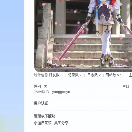
aft
(
统计信息
好友数 3
|
记录数 2
|
日志数 2
|
回帖数 571
|
主
性别
男
生日
JAVA版ID
yonggaoya
用户认证
管理以下版块
我
小僵尸茶馆
美图分享