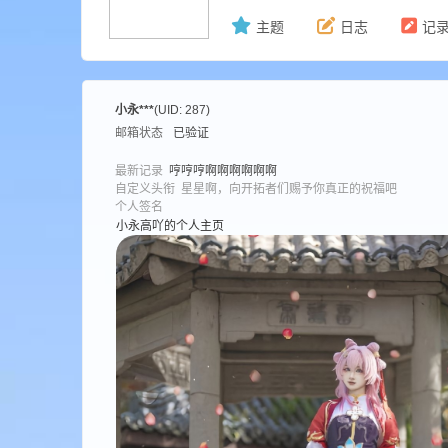
主题
日志
记
ne
小永***
(UID: 287)
邮箱状态
已验证
最新记录
哼哼哼啊啊啊啊啊啊
自定义头衔
星星啊，向开拓者们赐予你真正的祝福吧
个人签名
小永高吖的个人主页
cr