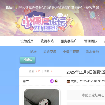
论坛
小组
导读
勋章
任务
签到
我的关注
赞助我们
其他
下载客户端
设为首页
收藏本站
服务器推广
管理团队
论坛
灵感交流
小僵尸茶馆
灌水天地
发新帖
Mi
查看:
911
|
回复:
9
2025年11月6日签到
月***
发表于 2025-11-6 01:33:2
本贴是论坛每日