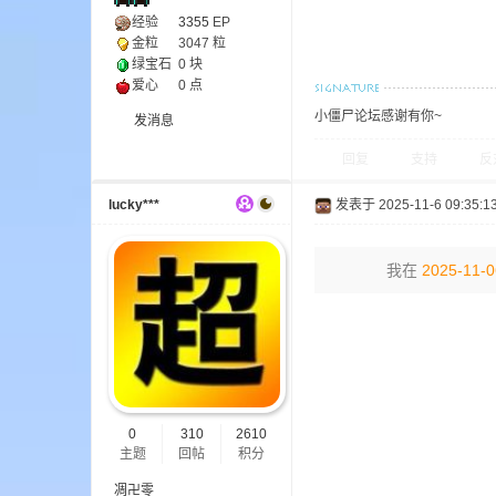
经验
3355
EP
金粒
3047 粒
绿宝石
0 块
爱心
0 点
小僵尸论坛感谢有你~
发消息
界
回复
支持
反
lucky***
发表于 2025-11-6 09:35:1
我在
2025-11-0
)
0
310
2610
主题
回帖
积分
凋卍零