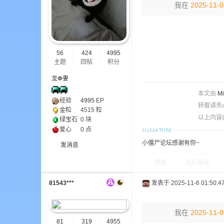
我在
2025-11-0
ne
56
424
4995
主题
回帖
积分
龙❁妻
本文由
M
经验
4995
EP
转载请务
金粒
4515 粒
以上内容
绿宝石
0 块
cr
爱心
0 点
小僵尸论坛感谢有你~
发消息
回复
论坛版权
81543***
发表于 2025-11-6 01:50:4
我在
2025-11-0
81
319
4955