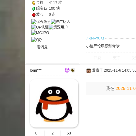
金粒
4117 粒
绿宝石
100 块
爱心
0 点
小僵尸论坛感谢有你~
发消息
—
回复
支持
反
long***
发表于 2025-11-6 14:05:5
我在
2025-11-0
—
0
2
53