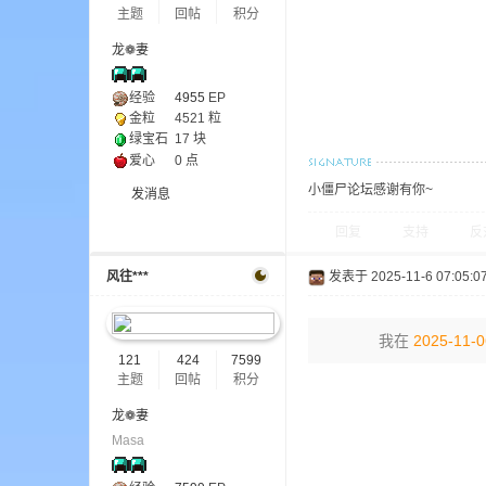
aft
主题
回帖
积分
龙❁妻
经验
4955
EP
金粒
4521 粒
绿宝石
17 块
爱心
0 点
小僵尸论坛感谢有你~
发消息
(
回复
支持
反
风往***
发表于 2025-11-6 07:05:0
我在
2025-11-0
121
424
7599
主题
回帖
积分
龙❁妻
我
Masa