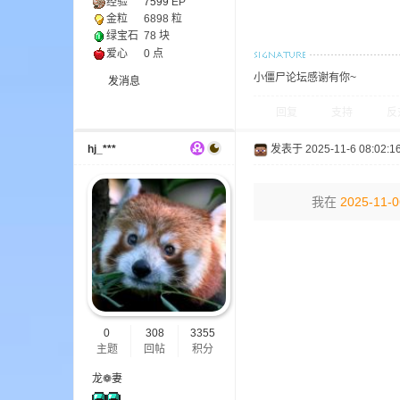
经验
7599
EP
金粒
6898 粒
绿宝石
78 块
爱心
0 点
小僵尸论坛感谢有你~
发消息
回复
支持
反
的
hj_***
发表于 2025-11-6 08:02:1
我在
2025-11-0
世
0
308
3355
主题
回帖
积分
龙❁妻