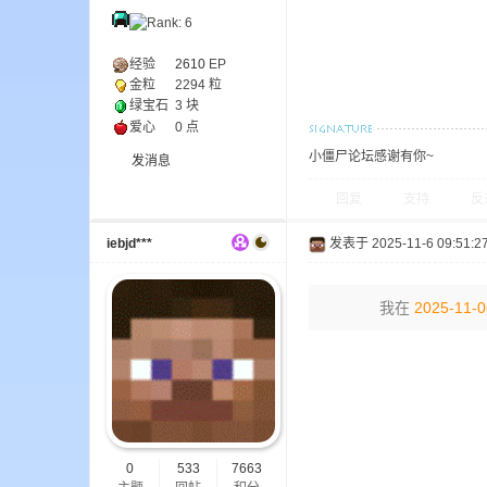
经验
2610
EP
小
金粒
2294 粒
绿宝石
3 块
爱心
0 点
小僵尸论坛感谢有你~
发消息
回复
支持
反
iebjd***
发表于 2025-11-6 09:51:2
僵
我在
2025-11-0
0
533
7663