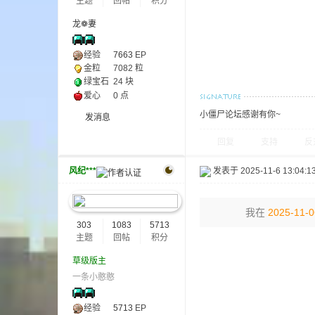
主题
回帖
积分
尸
龙❁妻
经验
7663
EP
金粒
7082 粒
绿宝石
24 块
爱心
0 点
小僵尸论坛感谢有你~
发消息
回复
支持
反
论
风纪***
发表于 2025-11-6 13:04:1
我在
2025-11-0
303
1083
5713
主题
回帖
积分
草级版主
一条小憨憨
坛
经验
5713
EP