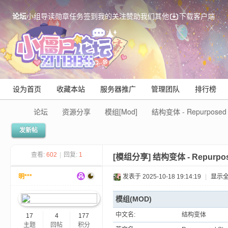
论坛
小组
导读
勋章
任务
签到
我的关注
赞助我们
其他
下载客户端
设为首页
收藏本站
服务器推广
管理团队
排行榜
论坛
资源分享
模组[Mod]
结构变体 - Repurposed Str
发新帖
Mi
查看:
602
|
回复:
1
[模组分享]
结构变体 - Repurposed
明***
发表于 2025-10-18 19:14:19
|
显示
模组(MOD)
中文名:
结构变体
17
4
177
主题
回帖
积分