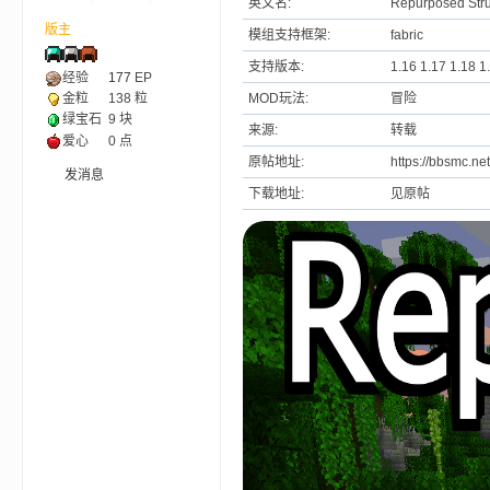
英文名:
Repurposed Struc
版主
模组支持框架:
fabric
ne
支持版本:
1.16 1.17 1.18 1
经验
177
EP
MOD玩法:
冒险
金粒
138 粒
绿宝石
9 块
来源:
转载
爱心
0 点
原帖地址:
https://bbsmc.ne
发消息
下载地址:
见原帖
cr