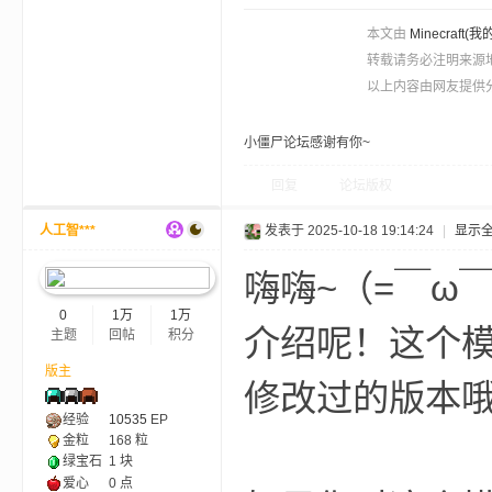
本文由
Minecra
转载请务必注明来源
以上内容由网友提供分
小僵尸论坛感谢有你~
回复
论坛版权
界
人工智***
发表于 2025-10-18 19:14:24
|
显示
嗨嗨~（=￣ω￣=）
0
1万
1万
介绍呢！这个
主题
回帖
积分
版主
修改过的版本
论
经验
10535
EP
金粒
168 粒
绿宝石
1 块
爱心
0 点