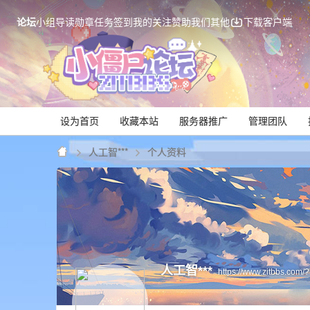
论坛
小组
导读
勋章
任务
签到
我的关注
赞助我们
其他
下载客户端
设为首页
收藏本站
服务器推广
管理团队
人工智***
个人资料
Mi
人工智***
https://www.zitbbs.com/