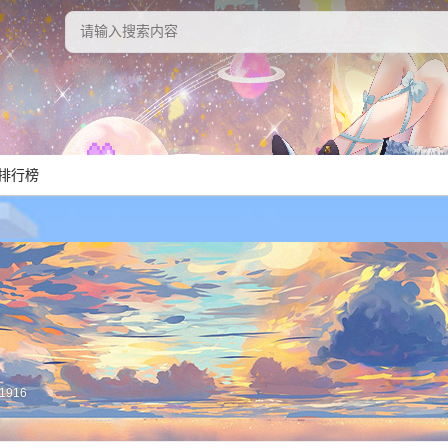
排行榜
?1916