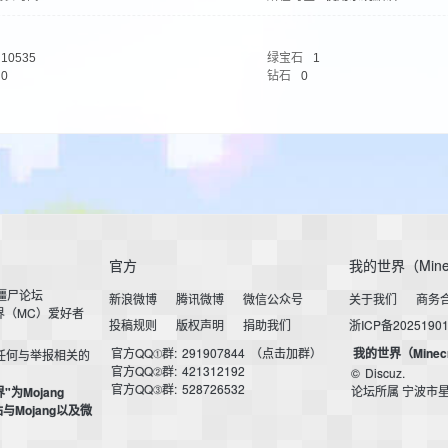
10535
绿宝石
1
0
钻石
0
官方
我的世界（Mine
小僵尸论坛
新浪微博
腾讯微博
微信公众号
关于我们
商务
界（MC）爱好者
投稿规则
版权声明
捐助我们
浙ICP备2025190
官方QQ①群:
291907844
（点击加群）
我的世界（Minec
任何与举报相关的
官方QQ②群:
421312192
©
Discuz.
官方QQ③群:
528726532
论坛所属 宁波市
界"为Mojang
本站与Mojang以及微