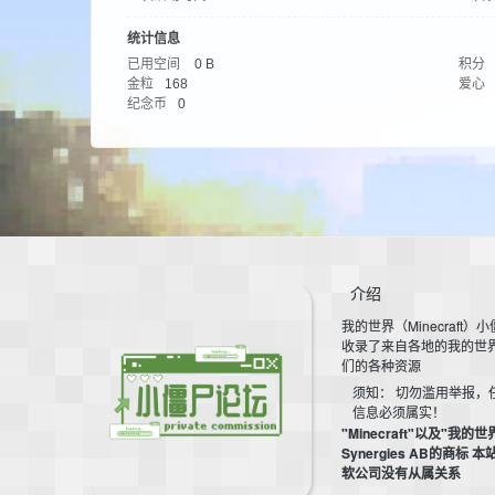
aft
统计信息
已用空间
0 B
积分
金粒
168
爱心
纪念币
0
(
介绍
我的世界（Minecraft）
收录了来自各地的我的世
们的各种资源
须知： 切勿滥用举报，
信息必须属实！
"Minecraft"以及"我的世
我
Synergies AB的商标 
软公司没有从属关系