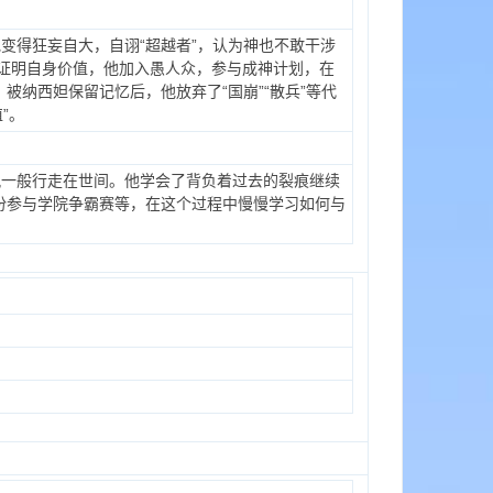
变得狂妄自大，自诩“超越者”，认为神也不敢干涉
证明自身价值，他加入愚人众，参与成神计划，在
纳西妲保留记忆后，他放弃了“国崩”“散兵”等代
”。
风一般行走在世间。他学会了背负着过去的裂痕继续
份参与学院争霸赛等，在这个过程中慢慢学习如何与