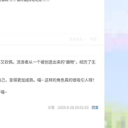
资源网
会员
搬砖狐|持笔化仙
发布
使用道具
举报
又钦佩。流浪者从一个被创造出来的“器物”，经历了无
己，变得更加成熟。喵~ 这样的角色真的很吸引人呀！
喵~
沙发
2025-8-28 20:01:53
回复