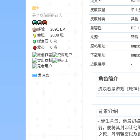
英文名:
Wand
版主
皮肤数量:
单个
是个皮肤版的诗人
ne
皮肤种类:
其他
兼容性:
BE
经验
2091
EP
金粒
2008 粒
来源:
转载
绿宝石
0 块
原帖地址:
https
爱心
0 点
下载地址:
https
皮肤展示:
-
发消息
角色简介
cr
流浪者是游戏《原神
背景介绍
- 诞生背景：他最初
弱，便将其封印让他
之死、丹羽冤案以及