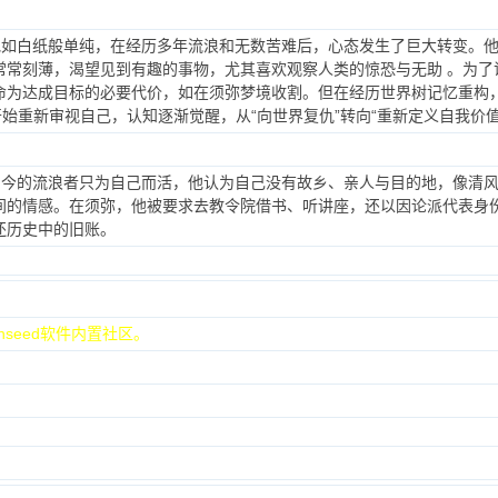
他如白纸般单纯，在经历多年流浪和无数苦难后，心态发生了巨大转变。他
常常刻薄，渴望见到有趣的事物，尤其喜欢观察人类的惊恐与无助 。为了
命为达成目标的必要代价，如在须弥梦境收割。但在经历世界树记忆重构，被
开始重新审视自己，认知逐渐觉醒，从“向世界复仇”转向“重新定义自我价值
：如今的流浪者只为自己而活，他认为自己没有故乡、亲人与目的地，像清
间的情感。在须弥，他被要求去教令院借书、听讲座，还以因论派代表身
还历史中的旧账。
nseed软件内置社区。