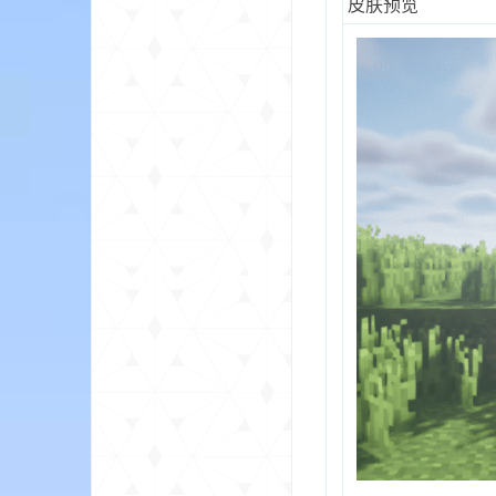
皮肤预览
的
世