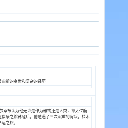
着曲折的身世和复杂的经历。
巴尔泽布认为他无论是作为器物还是人类，都太过脆
在借景之馆苏醒后，他遭遇了三次沉重的背叛，桂木
命运之旅。