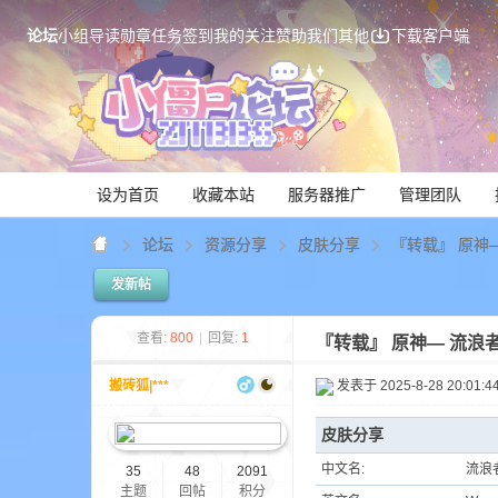
论坛
小组
导读
勋章
任务
签到
我的关注
赞助我们
其他
下载客户端
设为首页
收藏本站
服务器推广
管理团队
论坛
资源分享
皮肤分享
『转载』 原神— 
发新帖
Mi
查看:
800
|
回复:
1
『转载』 原神— 流浪者[
搬砖狐|***
发表于 2025-8-28 20:01:4
皮肤分享
中文名:
流浪
35
48
2091
主题
回帖
积分