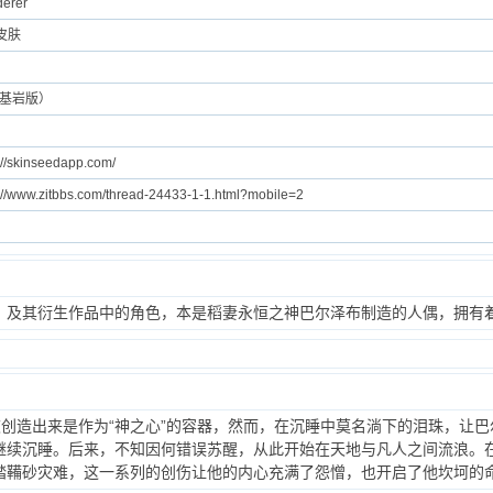
erer
皮肤
（基岩版）
://skinseedapp.com/
://www.zitbbs.com/thread-24433-1-1.html?mobile=2
》及其衍生作品中的角色，本是稻妻永恒之神巴尔泽布制造的人偶，拥有
被创造出来是作为“神之心”的容器，然而，在沉睡中莫名淌下的泪珠，让
继续沉睡。后来，不知因何错误苏醒，从此开始在天地与凡人之间流浪。
踏鞴砂灾难，这一系列的创伤让他的内心充满了怨憎，也开启了他坎坷的