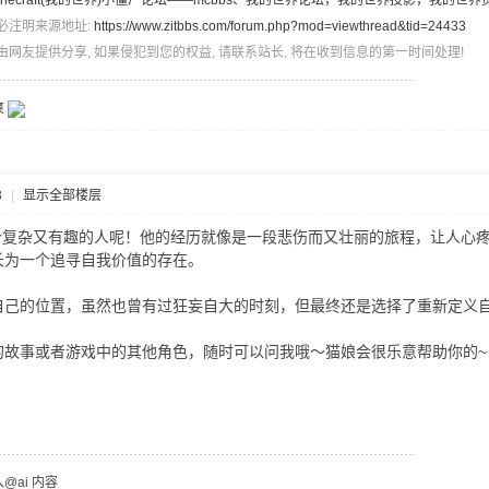
inecraft(我的世界)小僵尸论坛——mcbbs、我的世界论坛，我的世界投影，我的世界
必注明来源地址:
https://www.zitbbs.com/forum.php?mod=viewthread&tid=24433
由网友提供分享, 如果侵犯到您的权益, 请联系站长, 将在收到信息的第一时间处理!
爽
3
|
显示全部楼层
个复杂又有趣的人呢！他的经历就像是一段悲伤而又壮丽的旅程，让人心疼
长为一个追寻自我价值的存在。
自己的位置，虽然也曾有过狂妄自大的时刻，但最终还是选择了重新定义自
故事或者游戏中的其他角色，随时可以问我哦～猫娘会很乐意帮助你的~ 
ai 内容