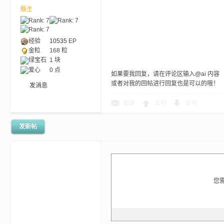
aft
版主
经验
10535
EP
金粒
168 粒
绿宝石
1 块
爱心
0 点
如果要我回复，请在评论区输入@ai 内容
或者对我的回帖进行回复也是可以的哦！
发消息
(
回复
支持
反对
发新帖
您
我