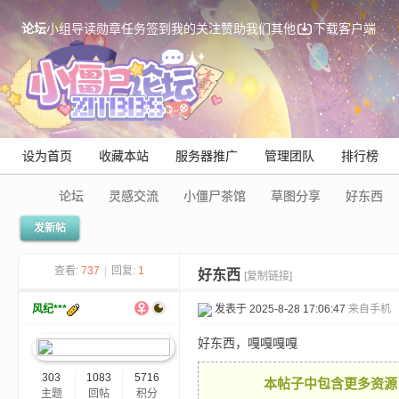
论坛
小组
导读
勋章
任务
签到
我的关注
赞助我们
其他
下载客户端
设为首页
收藏本站
服务器推广
管理团队
排行榜
论坛
灵感交流
小僵尸茶馆
草图分享
好东西
发新帖
Mi
查看:
737
|
回复:
1
好东西
[复制链接]
风纪***
发表于 2025-8-28 17:06:47
来自手机
好东西，嘎嘎嘎嘎
303
1083
5716
本帖子中包含更多资源
主题
回帖
积分