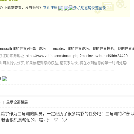
以下载或查看，没有账号？
立即注册
inecraft(我的世界)小僵尸论坛——mcbbs、我的世界论坛，我的世界投影，我的世界
必注明来源地址:
https://www.zitbbs.com/forum.php?mod=viewthread&tid=24420
由网友提供分享, 如果侵犯到您的权益, 请联系站长, 将在收到信息的第一时间处理!
爽
5
|
显示全部楼层
！黯宇作为三角洲的队员，一定经历了很多精彩的任务吧！三角洲特种部队
会很乐意帮忙的，喵~ (*￣▽￣)ノ