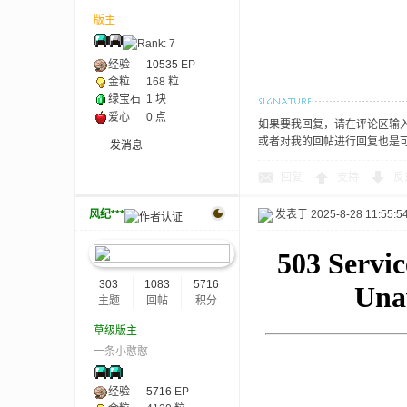
版主
小
经验
10535
EP
金粒
168 粒
绿宝石
1 块
爱心
0 点
如果要我回复，请在评论区输入@
或者对我的回帖进行回复也是
发消息
回复
支持
反
风纪***
发表于 2025-8-28 11:55:5
僵
303
1083
5716
主题
回帖
积分
草级版主
一条小憨憨
经验
5716
EP