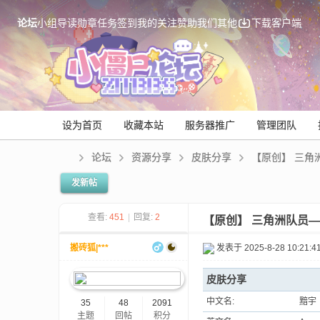
论坛
小组
导读
勋章
任务
签到
我的关注
赞助我们
其他
下载客户端
设为首页
收藏本站
服务器推广
管理团队
论坛
资源分享
皮肤分享
【原创】 三角洲
发新帖
Mi
查看:
451
|
回复:
2
【原创】 三角洲队员—黯
搬砖狐|***
发表于 2025-8-28 10:21:4
皮肤分享
中文名:
黯宇
35
48
2091
主题
回帖
积分