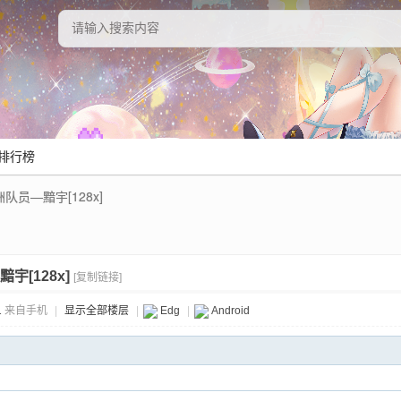
排行榜
队员—黯宇[128x]
宇[128x]
[复制链接]
1
来自手机
|
显示全部楼层
|
Edg
|
Android