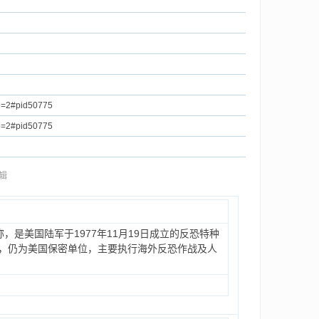
e=2#pid50775
e=2#pid50775
编辑
称，是美国陆军于1977年11月19日成立的反恐特种
-D），仍为美国保密单位，主要执行海外反恐作战及人