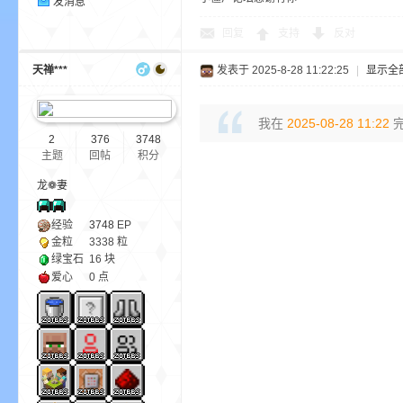
发消息
回复
支持
反对
天禅***
发表于 2025-8-28 11:22:25
|
显示全
m
我在
2025-08-28 11:22
完
2
376
3748
主题
回帖
积分
龙❁妻
经验
3748
EP
金粒
3338 粒
绿宝石
16 块
爱心
0 点
cb