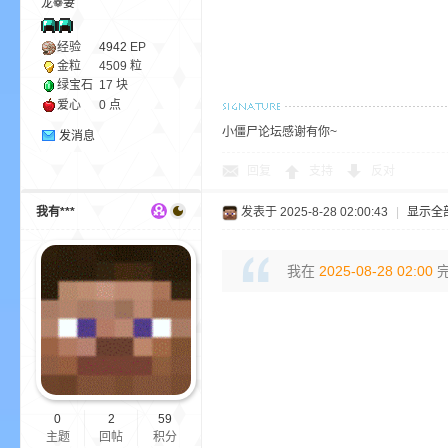
龙❁妻
aft
经验
4942
EP
金粒
4509 粒
绿宝石
17 块
爱心
0 点
小僵尸论坛感谢有你~
发消息
回复
支持
反对
(
我有***
发表于 2025-8-28 02:00:43
|
显示全
我在
2025-08-28 02:00
完
我
0
2
59
主题
回帖
积分