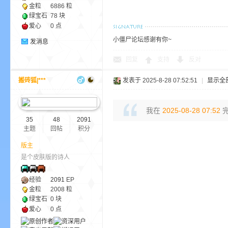
金粒
6886 粒
绿宝石
78 块
爱心
0 点
小僵尸论坛感谢有你~
发消息
界
回复
支持
反对
搬砖狐|***
发表于 2025-8-28 07:52:51
|
显示全
我在
2025-08-28 07:52
完
35
48
2091
主题
回帖
积分
版主
是个皮肤版的诗人
)
经验
2091
EP
金粒
2008 粒
绿宝石
0 块
爱心
0 点