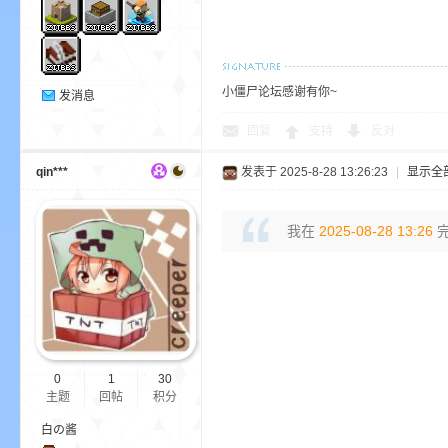
bs
小僵尸论坛感谢有你~
发消息
回复
支持
反对
qin***
发表于 2025-8-28 13:26:23
|
显示全
我在
2025-08-28 13:26
完
、
0
1
30
主题
回帖
积分
白の酱