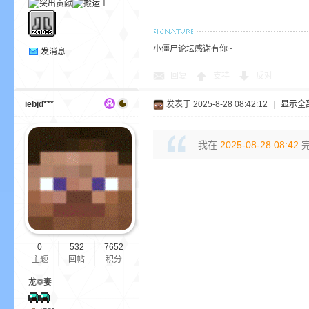
小
小僵尸论坛感谢有你~
发消息
回复
支持
反对
iebjd***
发表于 2025-8-28 08:42:12
|
显示全
我在
2025-08-28 08:42
完
僵
0
532
7652
主题
回帖
积分
龙❁妻