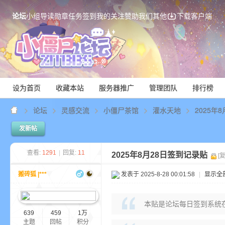
论坛
小组
导读
勋章
任务
签到
我的关注
赞助我们
其他
下载客户端
设为首页
收藏本站
服务器推广
管理团队
排行榜
论坛
灵感交流
小僵尸茶馆
灌水天地
2025年
发新帖
Mi
查看:
1291
|
回复:
11
2025年8月28日签到记录贴
[
搬砖狐 |***
发表于 2025-8-28 00:01:58
|
显示全
本贴是论坛每日签到系统
639
459
1万
主题
回帖
积分