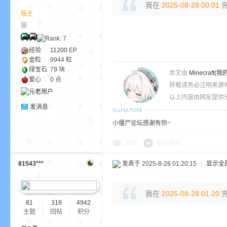
我在
2025-08-28 00:01
完
版主
猫
ne
经验
11200
EP
金粒
9944 粒
绿宝石
79 块
本文由
Minecra
爱心
0 点
转载请务必注明来源
以上内容由网友提供分
发消息
小僵尸论坛感谢有你~
cr
回复
论坛版权
81543***
发表于 2025-8-28 01:20:15
|
显示全
我在
2025-08-28 01:20
完
81
318
4942
主题
回帖
积分