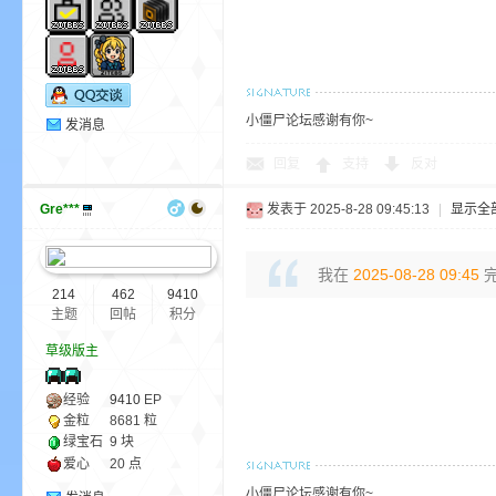
小僵尸论坛感谢有你~
发消息
回复
支持
反对
—
Gre***
发表于 2025-8-28 09:45:13
|
显示全
我在
2025-08-28 09:45
完
214
462
9410
主题
回帖
积分
草级版主
经验
9410
EP
—
金粒
8681 粒
绿宝石
9 块
爱心
20 点
小僵尸论坛感谢有你~