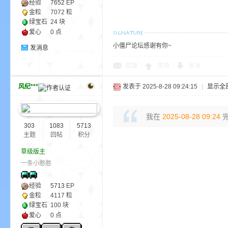
经验
7652
EP
尸
金粒
7072 粒
绿宝石
24 块
爱心
0 点
小僵尸论坛感谢有你~
发消息
回复
支持
反对
风纪***
发表于 2025-8-28 09:24:15
|
显示全
论
我在
2025-08-28 09:24
完
303
1083
5713
主题
回帖
积分
草级版主
一条小憨憨
经验
5713
EP
金粒
4117 粒
绿宝石
100 块
坛
爱心
0 点