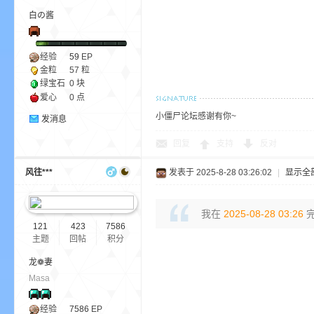
白の酱
经验
59
EP
金粒
57 粒
绿宝石
0 块
爱心
0 点
的
小僵尸论坛感谢有你~
发消息
回复
支持
反对
风往***
发表于 2025-8-28 03:26:02
|
显示全
我在
2025-08-28 03:26
完
121
423
7586
主题
回帖
积分
世
龙❁妻
Masa
经验
7586
EP