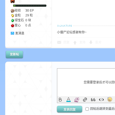
我
经验
30
EP
金粒
29 粒
绿宝石
0 块
爱心
0 点
小僵尸论坛感谢有你~
发消息
回复
支持
反对
发新帖
的
您需要登录后才可以
世
回帖后跳转到最后
发表回复