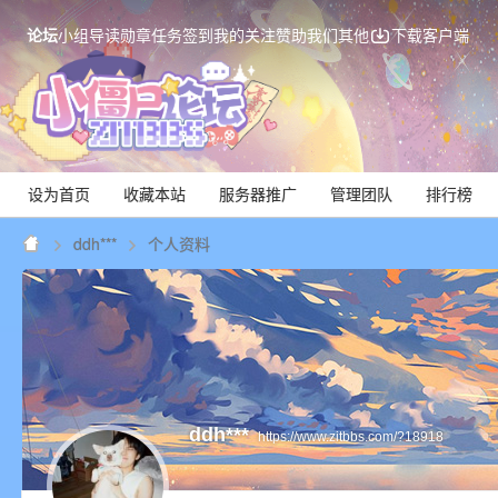
论坛
小组
导读
勋章
任务
签到
我的关注
赞助我们
其他
下载客户端
设为首页
收藏本站
服务器推广
管理团队
排行榜
ddh***
个人资料
Mi
ddh***
https://www.zitbbs.com/?18918