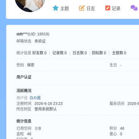
主题
日志
记录
ne
ddh***
(UID: 18918)
邮箱状态
未验证
统计信息
好友数 0
|
记录数 0
|
日志数 0
|
回帖数 0
|
主题数 0
性别
保密
生日
-
用户认证
cr
活跃概况
用户组
白の酱
注册时间
2026-6-16 23:23
最后访问
2026-6
所在时区
使用系统默认
统计信息
已用空间
0 B
积分
46
金粒
46
爱心
0