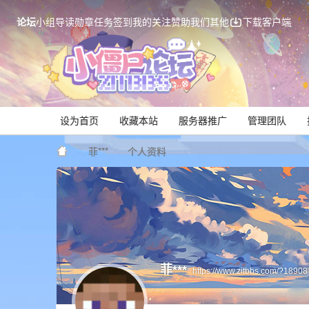
论坛
小组
导读
勋章
任务
签到
我的关注
赞助我们
其他
下载客户端
设为首页
收藏本站
服务器推广
管理团队
菲***
个人资料
Mi
菲***
https://www.zitbbs.com/?18908