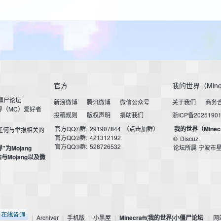
官方
我的世界（Mine
小僵尸论坛
新浪微博
腾讯微博
微信公众号
关于我们
商务
界（MC）爱好者
投稿规则
版权声明
捐助我们
浙ICP备2025190
官方QQ①群:
291907844
（点击加群）
我的世界（Minec
任何与举报相关的
官方QQ②群:
421312192
©
Discuz.
官方QQ③群:
528726532
论坛所属 宁波市
界"为Mojang
本站与Mojang以及微
Archiver
手机版
小黑屋
Minecraft(我的世界)小僵尸论坛
网
|
|
|
|
|