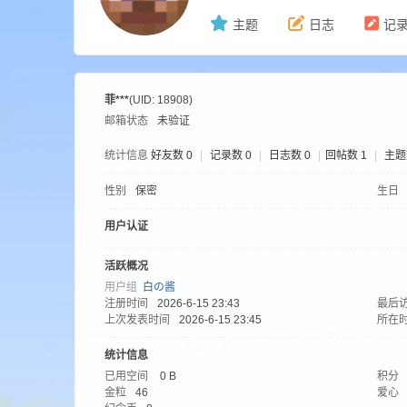
主题
日志
记
ne
菲***
(UID: 18908)
邮箱状态
未验证
统计信息
好友数 0
|
记录数 0
|
日志数 0
|
回帖数 1
|
主题
性别
保密
生日
用户认证
cr
活跃概况
用户组
白の酱
注册时间
2026-6-15 23:43
最后
上次发表时间
2026-6-15 23:45
所在
统计信息
已用空间
0 B
积分
金粒
46
爱心