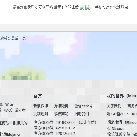
您需要登录后才可以回帖
登录
|
立即注册
后跳转到最后一页
官方
我的世界（Mine
小僵尸论坛
新浪微博
腾讯微博
微信公众号
关于我们
商务
界（MC）爱好者
投稿规则
版权声明
捐助我们
浙ICP备2025190
官方QQ①群:
291907844
（点击加群）
我的世界（Minec
任何与举报相关的
官方QQ②群:
421312192
©
Discuz.
官方QQ③群:
528726532
论坛所属 宁波市
界"为Mojang