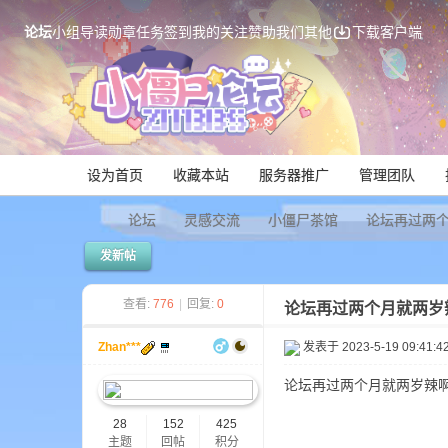
论坛
小组
导读
勋章
任务
签到
我的关注
赞助我们
其他
下载客户端
设为首页
收藏本站
服务器推广
管理团队
论坛
灵感交流
小僵尸茶馆
论坛再过两
发新帖
Mi
查看:
776
|
回复:
0
论坛再过两个月就两岁
Zhan***
发表于 2023-5-19 09:41:4
论坛再过两个月就两岁辣
28
152
425
主题
回帖
积分