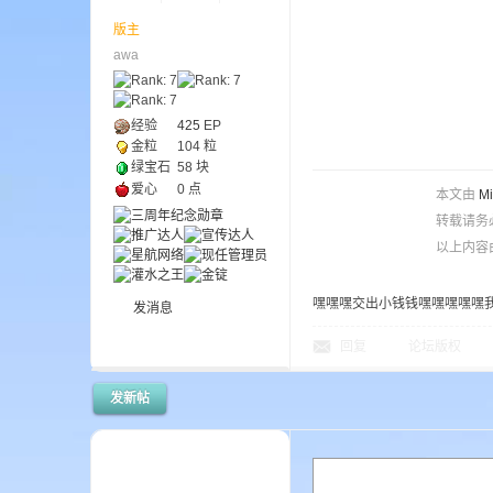
版主
awa
ne
经验
425
EP
金粒
104 粒
绿宝石
58 块
爱心
0 点
本文由
M
转载请务
以上内容
cr
嘿嘿嘿交出小钱钱嘿嘿嘿嘿嘿
发消息
回复
论坛版权
发新帖