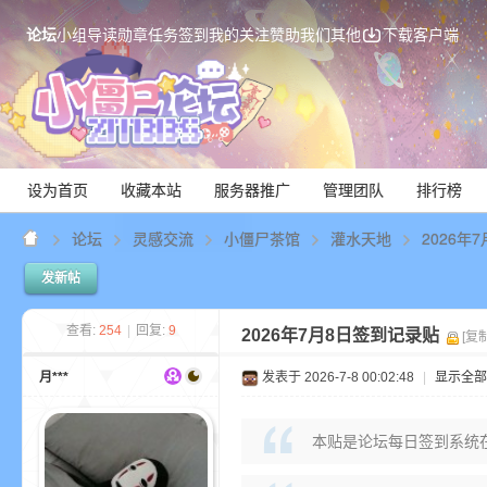
论坛
小组
导读
勋章
任务
签到
我的关注
赞助我们
其他
下载客户端
设为首页
收藏本站
服务器推广
管理团队
排行榜
论坛
灵感交流
小僵尸茶馆
灌水天地
2026年
发新帖
Mi
查看:
254
|
回复:
9
2026年7月8日签到记录贴
[复
月***
发表于 2026-7-8 00:02:48
|
显示全部
本贴是论坛每日签到系统