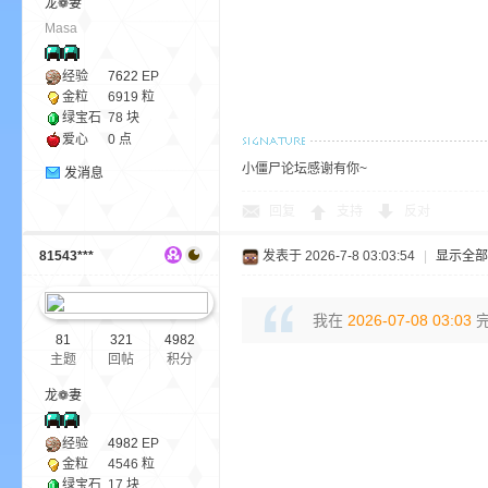
龙❁妻
Masa
经验
7622
EP
金粒
6919 粒
绿宝石
78 块
爱心
0 点
小僵尸论坛感谢有你~
的
发消息
回复
支持
反对
81543***
发表于 2026-7-8 03:03:54
|
显示全部
我在
2026-07-08 03:03
完
81
321
4982
主题
回帖
积分
世
龙❁妻
经验
4982
EP
金粒
4546 粒
绿宝石
17 块