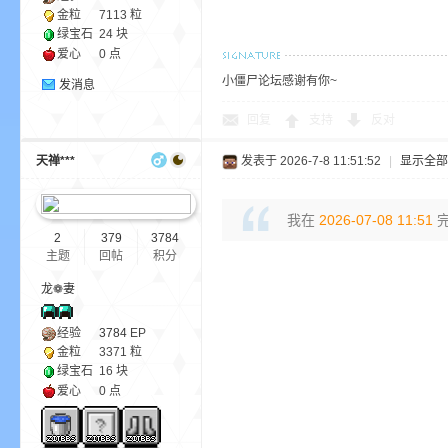
尸
金粒
7113 粒
绿宝石
24 块
爱心
0 点
小僵尸论坛感谢有你~
发消息
回复
支持
反对
天禅***
发表于 2026-7-8 11:51:52
|
显示全部
论
我在
2026-07-08 11:51
完
2
379
3784
主题
回帖
积分
龙❁妻
经验
3784
EP
金粒
3371 粒
绿宝石
16 块
爱心
0 点
坛