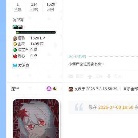
1
214
1620
主题
回帖
积分
凋卍零
m
经验
1620
EP
金粒
1405 粒
绿宝石
0 块
爱心
0 点
小僵尸论坛感谢有你~
发消息
回复
支持
反对
逻***
发表于 2026-7-8 16:58:39
|
显示全部
cb
我在
2026-07-08 16:58
完