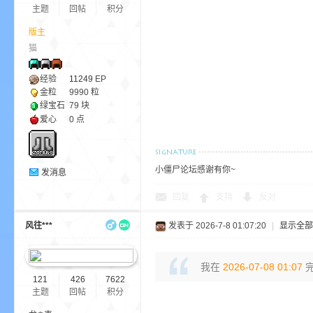
aft
主题
回帖
积分
版主
猫
经验
11249
EP
金粒
9990 粒
绿宝石
79 块
爱心
0 点
(
小僵尸论坛感谢有你~
发消息
回复
支持
反对
风往***
发表于 2026-7-8 01:07:20
|
显示全部
我在
2026-07-08 01:07
完
121
426
7622
我
主题
回帖
积分