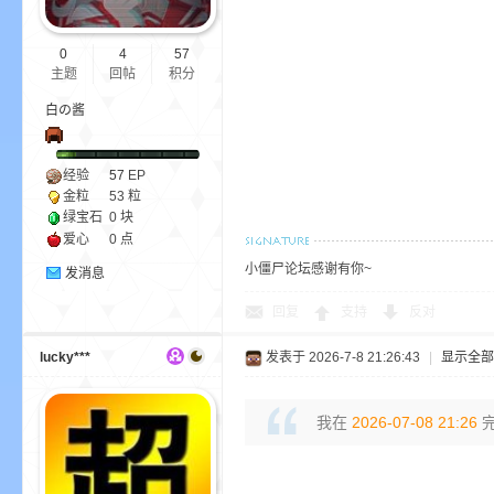
0
4
57
主题
回帖
积分
bs
白の酱
经验
57
EP
金粒
53 粒
绿宝石
0 块
爱心
0 点
小僵尸论坛感谢有你~
发消息
、
回复
支持
反对
lucky***
发表于 2026-7-8 21:26:43
|
显示全部
我在
2026-07-08 21:26
完