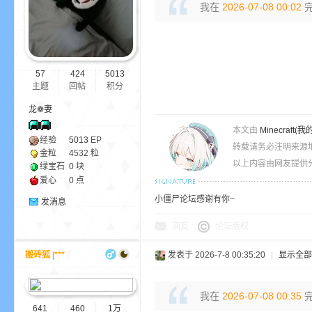
我在
2026-07-08 00:02
完
ne
57
424
5013
主题
回帖
积分
龙❁妻
本文由
Minecra
经验
5013
EP
转载请务必注明来源
金粒
4532 粒
以上内容由网友提供分
绿宝石
0 块
cr
爱心
0 点
小僵尸论坛感谢有你~
发消息
回复
论坛版权
搬砖狐 |***
发表于 2026-7-8 00:35:20
|
显示全部
我在
2026-07-08 00:35
完
641
460
1万