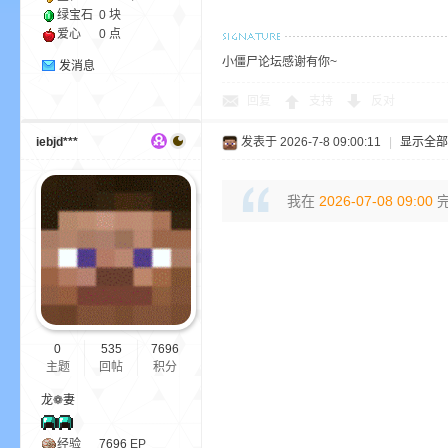
绿宝石
0 块
爱心
0 点
小
小僵尸论坛感谢有你~
发消息
回复
支持
反对
iebjd***
发表于 2026-7-8 09:00:11
|
显示全部
我在
2026-07-08 09:00
完
僵
0
535
7696
主题
回帖
积分
龙❁妻
经验
7696
EP