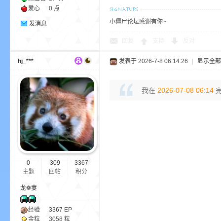
爱心
0 点
小僵尸论坛感谢有你~
发消息
回复
支持
反对
界
hj_***
发表于 2026-7-8 06:14:26
|
显示全部
我在
2026-07-08 06:14
完
)
0
309
3367
主题
回帖
积分
龙❁妻
经验
3367
EP
金粒
3058 粒