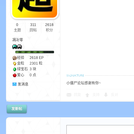
我
0
311
2618
主题
回帖
积分
凋卍零
经验
2618
EP
金粒
2301 粒
的
绿宝石
3 块
爱心
0 点
小僵尸论坛感谢有你~
发消息
回复
支持
反对
发新帖
世