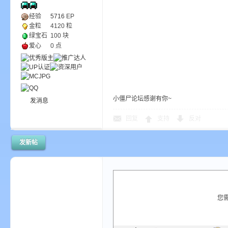
我
经验
5716
EP
金粒
4120 粒
绿宝石
100 块
爱心
0 点
小僵尸论坛感谢有你~
发消息
的
回复
支持
反对
发新帖
您
世