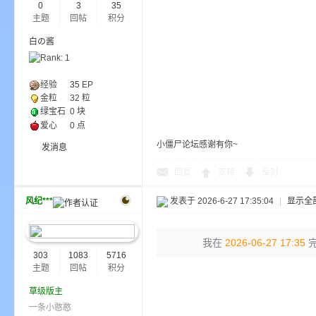
0
3
35
主题
回帖
积分
白の酱
bs
经验
35
EP
金粒
32 粒
绿宝石
0 块
爱心
0 点
小僵尸论坛感谢有你~
发消息
回复
支持
反对
、
风纪***
发表于 2026-6-27 17:35:04
|
显示全
我在
2026-06-27 17:35
完
303
1083
5716
主题
回帖
积分
草级版主
一条小憨憨