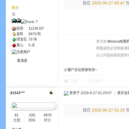
我在
2026-06-27 00:47
完
版主
猫
ne
经验
11236
EP
金粒
9978 粒
绿宝石
79 块
本文由
Minecra
爱心
0 点
转载请务必注明来源
以上内容由网友提供分
发消息
小僵尸论坛感谢有你~
cr
回复
论坛版权
81543***
发表于 2026-6-27 01:29:07
|
显示全
我在
2026-06-27 01:29
完
81
320
4970
主题
回帖
积分