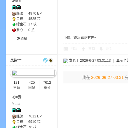
龙❁妻
aft
经验
4970
EP
金粒
4535 粒
绿宝石
17 块
爱心
0 点
小僵尸论坛感谢有你~
发消息
回复
支持
反对
(
风往***
发表于 2026-6-27 03:31:13
|
显示全
我在
2026-06-27 03:31
完
121
425
7612
主题
回帖
积分
龙❁妻
Masa
我
经验
7612
EP
金粒
6910 粒
绿宝石
78 块