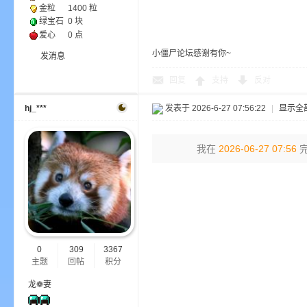
金粒
1400 粒
绿宝石
0 块
爱心
0 点
小僵尸论坛感谢有你~
发消息
界
回复
支持
反对
hj_***
发表于 2026-6-27 07:56:22
|
显示全
我在
2026-06-27 07:56
完
)
0
309
3367
主题
回帖
积分
龙❁妻