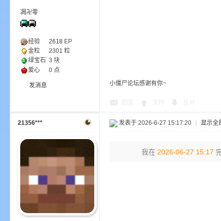
凋卍零
经验
2618
EP
金粒
2301 粒
m
绿宝石
3 块
爱心
0 点
小僵尸论坛感谢有你~
发消息
回复
支持
反对
21356***
发表于 2026-6-27 15:17:20
|
显示全
我在
2026-06-27 15:17
完
cb