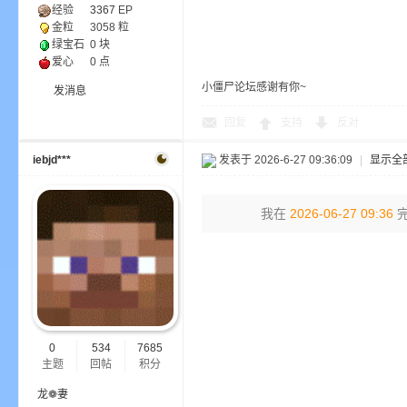
经验
3367
EP
金粒
3058 粒
绿宝石
0 块
小
爱心
0 点
小僵尸论坛感谢有你~
发消息
回复
支持
反对
iebjd***
发表于 2026-6-27 09:36:09
|
显示全
我在
2026-06-27 09:36
完
僵
0
534
7685
主题
回帖
积分
龙❁妻