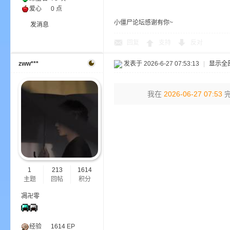
爱心
0 点
小僵尸论坛感谢有你~
发消息
回复
支持
反对
zww***
发表于 2026-6-27 07:53:13
|
显示全
的
我在
2026-06-27 07:53
完
1
213
1614
主题
回帖
积分
世
凋卍零
经验
1614
EP