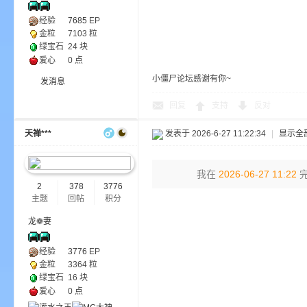
尸
经验
7685
EP
金粒
7103 粒
绿宝石
24 块
爱心
0 点
小僵尸论坛感谢有你~
发消息
回复
支持
反对
天禅***
发表于 2026-6-27 11:22:34
|
显示全
论
我在
2026-06-27 11:22
完
2
378
3776
主题
回帖
积分
龙❁妻
经验
3776
EP
金粒
3364 粒
绿宝石
16 块
坛
爱心
0 点