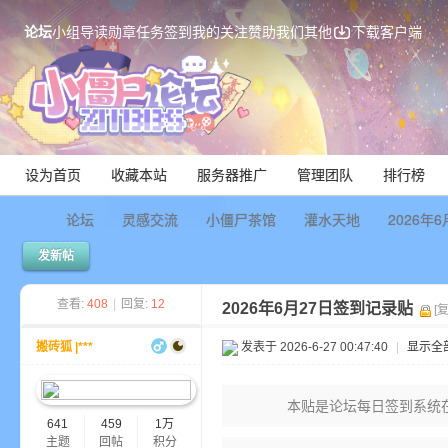
论坛
小组
导读
勋章
任务
签到
我的关注
赞助我们
其他
下载客户端
设为首页
收藏本站
服务器推广
管理团队
排行榜
论坛
灵感交流
小僵尸茶馆
灌水天地
2026年
发新帖
Mi
查看:
408
|
回复:
12
2026年6月27日签到记录贴
[
搬砖狐 |***
发表于 2026-6-27 00:47:40
|
显示全
本贴是论坛每日签到系统
641
459
1万
主题
回帖
积分