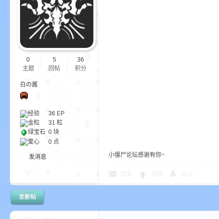
我
0
5
36
主题
回帖
积分
白の酱
的
经验
36
EP
金粒
31 粒
绿宝石
0 块
爱心
0 点
小僵尸论坛感谢有你~
发消息
回复
支持
反对
发新帖
世