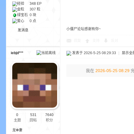
经验
348
EP
金粒
307 粒
绿宝石
0 块
小
爱心
0 点
小僵尸论坛感谢有你~
发消息
回复
支持
反对
iebjd***
发表于 2026-5-25 08:29:33
|
显示全
我在
2026-05-25 08:29
完
僵
0
531
7640
主题
回帖
积分
龙❁妻