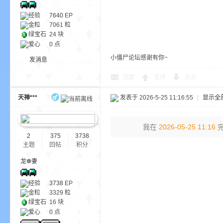
尸
经验
7640
EP
金粒
7061 粒
绿宝石
24 块
爱心
0 点
小僵尸论坛感谢有你~
发消息
回复
支持
反对
天禅***
发表于 2026-5-25 11:16:55
|
显示全
论
我在
2026-05-25 11:16
完
2
375
3738
主题
回帖
积分
龙❁妻
经验
3738
EP
金粒
3329 粒
绿宝石
16 块
坛
爱心
0 点