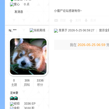
爱心
0 点
小僵尸论坛感谢有你~
发消息
回复
支持
反对
hj_***
发表于 2026-5-25 06:59:27
|
显示全
的
我在
2026-05-25 06:59
完
0
306
3336
主题
回帖
积分
世
龙❁妻
经验
3336
EP
金粒
3030 粒