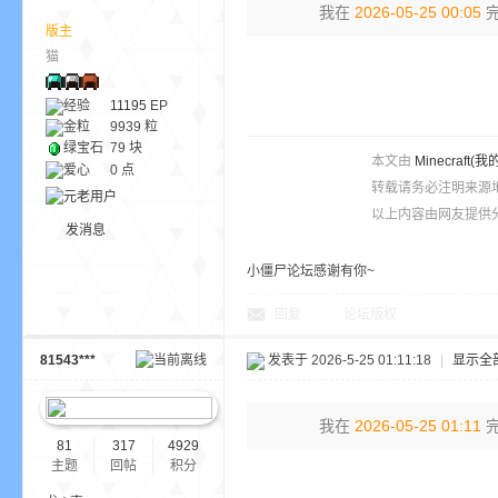
我在
2026-05-25 00:05
完
版主
猫
ne
经验
11195
EP
金粒
9939 粒
绿宝石
79 块
本文由
Minecra
爱心
0 点
转载请务必注明来源
以上内容由网友提供分
发消息
小僵尸论坛感谢有你~
cr
回复
论坛版权
81543***
发表于 2026-5-25 01:11:18
|
显示全
我在
2026-05-25 01:11
完
81
317
4929
主题
回帖
积分