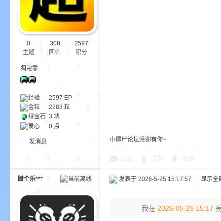
bs
0
308
2597
主题
回帖
积分
凋卍零
经验
2597
EP
金粒
2283 粒
绿宝石
3 块
爱心
0 点
、
小僵尸论坛感谢有你~
发消息
回复
支持
反对
蹭个乐***
发表于 2026-5-25 15:17:57
|
显示全
我在
2026-05-25 15:17
完