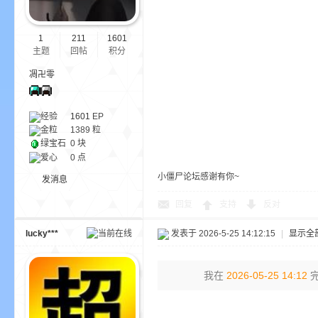
1
211
1601
主题
回帖
积分
凋卍零
m
经验
1601
EP
金粒
1389 粒
绿宝石
0 块
爱心
0 点
小僵尸论坛感谢有你~
发消息
回复
支持
反对
cb
lucky***
发表于 2026-5-25 14:12:15
|
显示全
我在
2026-05-25 14:12
完