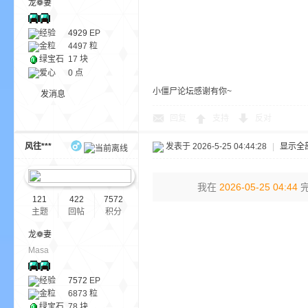
龙❁妻
aft
经验
4929
EP
金粒
4497 粒
绿宝石
17 块
爱心
0 点
小僵尸论坛感谢有你~
发消息
回复
支持
反对
(
风往***
发表于 2026-5-25 04:44:28
|
显示全
我在
2026-05-25 04:44
完
121
422
7572
主题
回帖
积分
龙❁妻
Masa
我
经验
7572
EP
金粒
6873 粒
绿宝石
78 块