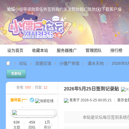
论坛
小组
导读
勋章
任务
签到
我的关注
赞助我们
其他
下载客户端
设为首页
收藏本站
服务器推广
管理团队
排行榜
论坛
灵感交流
小僵尸茶馆
灌水天地
2026年
发新帖
Mi
查看:
505
|
回复:
12
2026年5月25日签到记录贴
搬砖狐 |***
发表于 2026-5-25 00:05:21
|
显示全
本贴是论坛每日签到系统
639
459
1万
主题
回帖
积分