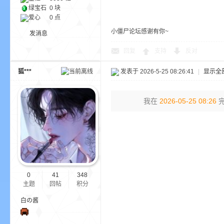
绿宝石
0 块
爱心
0 点
小僵尸论坛感谢有你~
发消息
回复
支持
反对
界
狐***
发表于 2026-5-25 08:26:41
|
显示全
我在
2026-05-25 08:26
完
)
0
41
348
主题
回帖
积分
白の酱