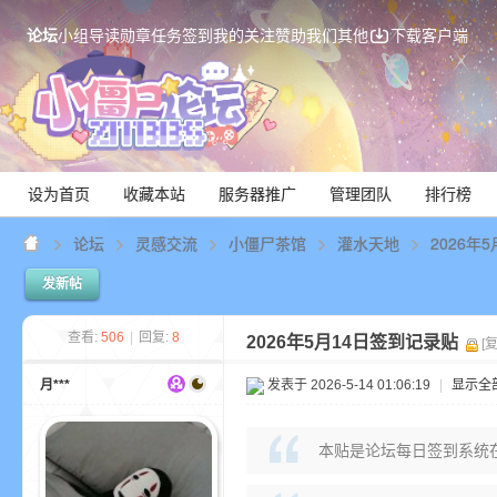
论坛
小组
导读
勋章
任务
签到
我的关注
赞助我们
其他
下载客户端
设为首页
收藏本站
服务器推广
管理团队
排行榜
论坛
灵感交流
小僵尸茶馆
灌水天地
2026年
发新帖
Mi
查看:
506
|
回复:
8
2026年5月14日签到记录贴
[
月***
发表于 2026-5-14 01:06:19
|
显示全
本贴是论坛每日签到系统