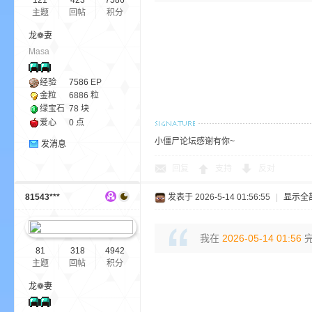
121
423
7586
aft
主题
回帖
积分
龙❁妻
Masa
经验
7586
EP
金粒
6886 粒
绿宝石
78 块
爱心
0 点
小僵尸论坛感谢有你~
(
发消息
回复
支持
反对
81543***
发表于 2026-5-14 01:56:55
|
显示全
我在
2026-05-14 01:56
完
81
318
4942
主题
回帖
积分
我
龙❁妻