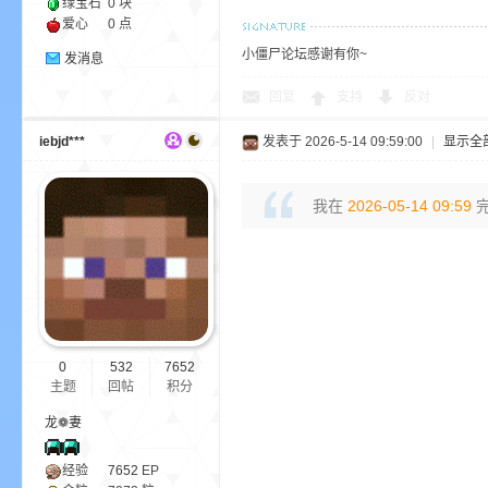
绿宝石
0 块
爱心
0 点
小僵尸论坛感谢有你~
发消息
小
回复
支持
反对
iebjd***
发表于 2026-5-14 09:59:00
|
显示全
我在
2026-05-14 09:59
完
僵
0
532
7652
主题
回帖
积分
龙❁妻
经验
7652
EP