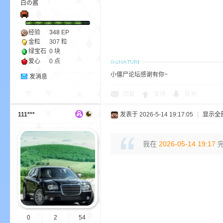
白の酱
经验
348
EP
金粒
307 粒
绿宝石
0 块
m
爱心
0 点
小僵尸论坛感谢有你~
发消息
回复
支持
反对
111***
发表于 2026-5-14 19:17:05
|
显示全
我在
2026-05-14 19:17
完
cb
0
2
54