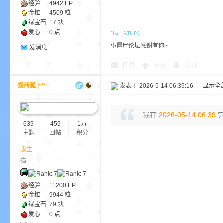
经验
4942
EP
金粒
4509 粒
绿宝石
17 块
爱心
0 点
小僵尸论坛感谢有你~
发消息
回复
支持
反对
的
搬砖狐 |***
发表于 2026-5-14 06:39:16
|
显示全
我在
2026-05-14 06:39
完
639
459
1万
主题
回帖
积分
版主
猫
世
经验
11200
EP
金粒
9944 粒
绿宝石
79 块
爱心
0 点