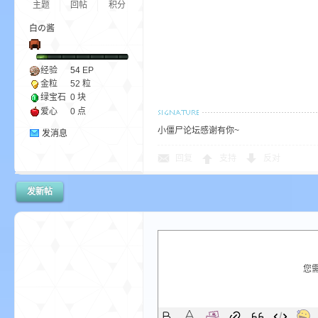
主题
回帖
积分
白の酱
bs
经验
54
EP
金粒
52 粒
绿宝石
0 块
爱心
0 点
小僵尸论坛感谢有你~
发消息
回复
支持
反对
、
发新帖
您