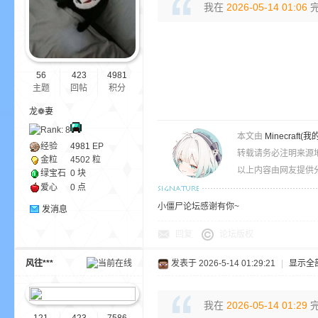
我在
2026-05-14 01:06
完
ne
56
423
4981
主题
回帖
积分
龙❁妻
本文由
Minecra
经验
4981
EP
转载请务必注明来源
金粒
4502 粒
以上内容由网友提供分
绿宝石
0 块
cr
爱心
0 点
小僵尸论坛感谢有你~
发消息
回复
论坛版权
风往***
发表于 2026-5-14 01:29:21
|
显示全
我在
2026-05-14 01:29
完