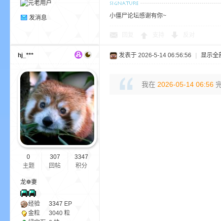
小僵尸论坛感谢有你~
发消息
回复
支持
反对
界
hj_***
发表于 2026-5-14 06:56:56
|
显示全
我在
2026-05-14 06:56
完
)
0
307
3347
主题
回帖
积分
龙❁妻
经验
3347
EP
金粒
3040 粒