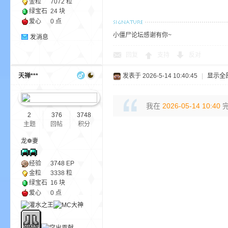
金粒
7072 粒
尸
绿宝石
24 块
爱心
0 点
小僵尸论坛感谢有你~
发消息
回复
支持
反对
天禅***
发表于 2026-5-14 10:40:45
|
显示全
我在
2026-05-14 10:40
完
论
2
376
3748
主题
回帖
积分
龙❁妻
经验
3748
EP
金粒
3338 粒
绿宝石
16 块
爱心
0 点
坛