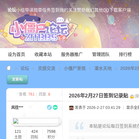
论坛
小组
导读
勋章
任务
签到
我的关注
赞助我们
其他
下载客户端
设为首页
收藏本站
服务器推广
管理团队
排行榜
论坛
灵感交流
小僵尸茶馆
灌水天地
2026年
发新帖
Mi
查看:
761
|
回复:
8
2026年2月27日签到记录贴
[
风往***
发表于 2026-2-27 03:41:29
|
显示全
本贴是论坛每日签到系统
121
424
7598
主题
回帖
积分