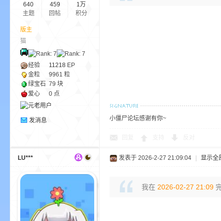
640
459
1万
主题
回帖
积分
版主
猫
m
经验
11218
EP
金粒
9961 粒
绿宝石
79 块
爱心
0 点
小僵尸论坛感谢有你~
发消息
回复
支持
反对
cb
LU***
发表于 2026-2-27 21:09:04
|
显示全
我在
2026-02-27 21:09
完