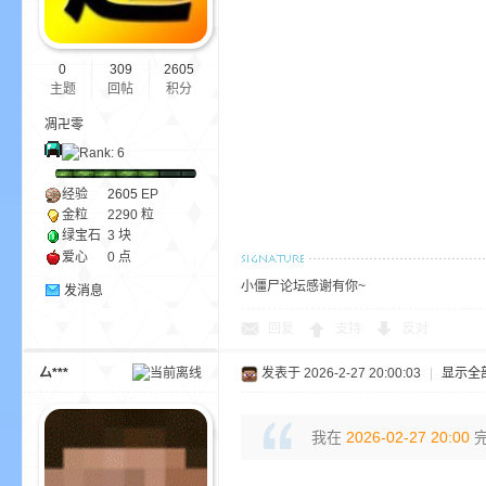
尸
0
309
2605
主题
回帖
积分
凋卍零
经验
2605
EP
金粒
2290 粒
论
绿宝石
3 块
爱心
0 点
小僵尸论坛感谢有你~
发消息
回复
支持
反对
厶***
发表于 2026-2-27 20:00:03
|
显示全
我在
2026-02-27 20:00
完
坛