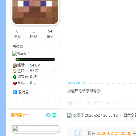
0
1
54
主题
回帖
积分
白の酱
—
经验
54
EP
金粒
53 粒
绿宝石
0 块
爱心
0 点
小僵尸论坛感谢有你~
发消息
回复
支持
反对
—
搬砖狐 |***
发表于 2026-2-27 20:35:12
|
显示全
我在
2026-02-27 20:35
完