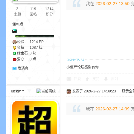
我在
2026-02-27 13:50
完
2
119
1214
主题
回帖
积分
小
僵の娘
经验
1214
EP
金粒
1087 粒
绿宝石
3 块
爱心
0 点
小僵尸论坛感谢有你~
发消息
僵
回复
支持
反对
lucky***
发表于 2026-2-27 14:39:23
|
显示全
我在
2026-02-27 14:39
完