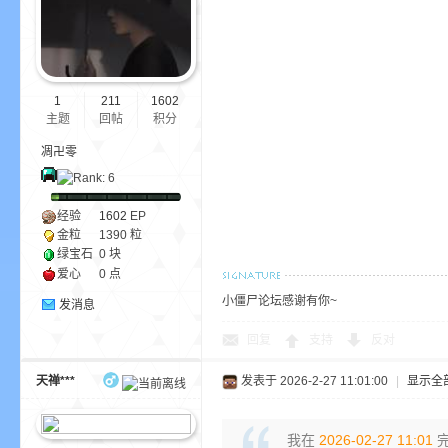
1
211
1602
主题
回帖
积分
凋卍零
的
经验
1602
EP
金粒
1390 粒
绿宝石
0 块
爱心
0 点
小僵尸论坛感谢有你~
发消息
回复
支持
反对
世
天禅***
发表于 2026-2-27 11:01:00
|
显示全
我在
2026-02-27 11:01
完