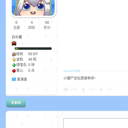
bs
0
4
50
主题
回帖
积分
白の酱
经验
50
EP
金粒
46 粒
绿宝石
0 块
爱心
0 点
、
小僵尸论坛感谢有你~
发消息
回复
支持
反对
发新帖