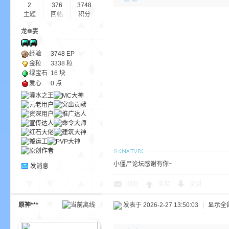
2
376
3748
主题
回帖
积分
龙❁妻
经验
3748
EP
界
金粒
3338 粒
绿宝石
16 块
爱心
0 点
)
小僵尸论坛感谢有你~
发消息
回复
支持
反对
原神***
发表于 2026-2-27 13:50:03
|
显示全