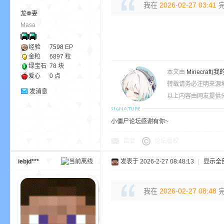
我在
2026-02-27 03:41
完
龙❁妻
Masa
ne
经验
7598
EP
金粒
6897 粒
绿宝石
78 块
本文由
Minecra
爱心
0 点
转载请务必注明来源
发消息
以上内容由网友提供分
小僵尸论坛感谢有你~
cr
回复
论坛版权
iebjd***
发表于 2026-2-27 08:48:13
|
显示全
我在
2026-02-27 08:48
完