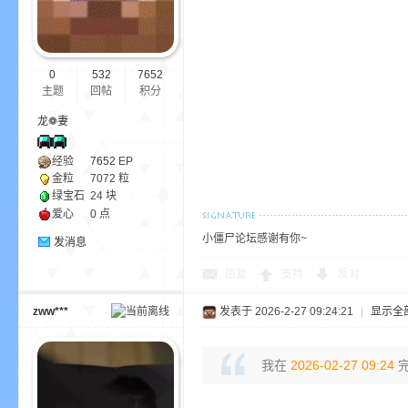
aft
0
532
7652
主题
回帖
积分
龙❁妻
经验
7652
EP
金粒
7072 粒
(
绿宝石
24 块
爱心
0 点
小僵尸论坛感谢有你~
发消息
回复
支持
反对
zww***
发表于 2026-2-27 09:24:21
|
显示全
我在
2026-02-27 09:24
完
我