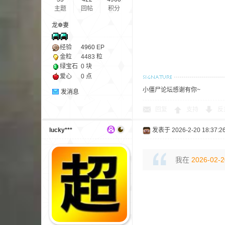
主题
回帖
积分
龙❁妻
经验
4960
EP
金粒
4483 粒
绿宝石
0 块
爱心
0 点
—
小僵尸论坛感谢有你~
发消息
回复
支持
反
lucky***
发表于 2026-2-20 18:37:2
我在
2026-02-2
—