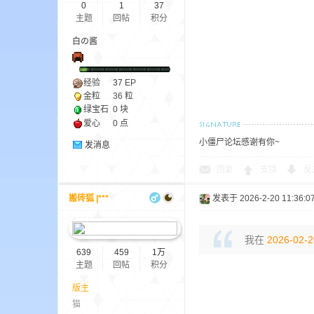
0
1
37
主题
回帖
积分
白の酱
小
经验
37
EP
金粒
36 粒
绿宝石
0 块
爱心
0 点
小僵尸论坛感谢有你~
发消息
回复
支持
反
僵
搬砖狐 |***
发表于 2026-2-20 11:36:0
我在
2026-02-2
639
459
1万
主题
回帖
积分
版主
猫