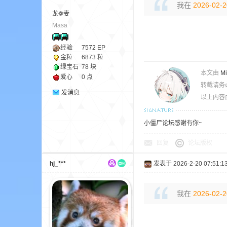
我在
2026-02-2
龙❁妻
Masa
ne
经验
7572
EP
金粒
6873 粒
绿宝石
78 块
本文由
M
爱心
0 点
转载请务
发消息
以上内容
小僵尸论坛感谢有你~
cr
回复
论坛版权
hj_***
发表于 2026-2-20 07:51:1
我在
2026-02-2