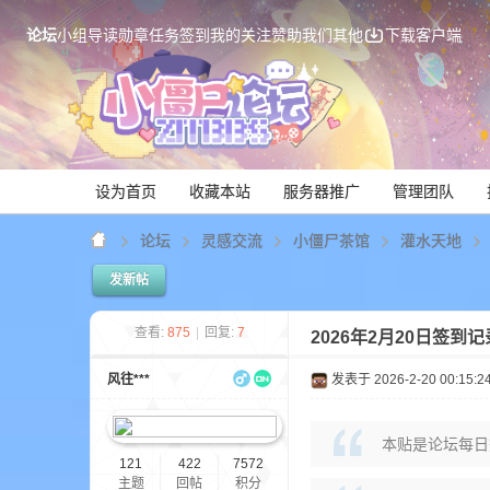
论坛
小组
导读
勋章
任务
签到
我的关注
赞助我们
其他
下载客户端
设为首页
收藏本站
服务器推广
管理团队
论坛
灵感交流
小僵尸茶馆
灌水天地
发新帖
Mi
查看:
875
|
回复:
7
2026年2月20日签到
风往***
发表于 2026-2-20 00:15:2
本贴是论坛每日
121
422
7572
主题
回帖
积分