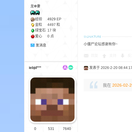
龙❁妻
经验
4929
EP
金粒
4497 粒
绿宝石
17 块
爱心
0 点
小僵尸论坛感谢有你~
发消息
的
回复
支持
反
iebjd***
发表于 2026-2-20 08:44:1
我在
2026-02-2
世
0
531
7640