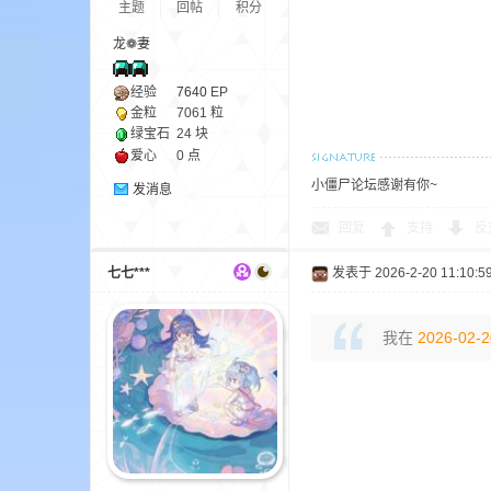
主题
回帖
积分
龙❁妻
经验
7640
EP
金粒
7061 粒
界
绿宝石
24 块
爱心
0 点
小僵尸论坛感谢有你~
发消息
回复
支持
反
七七***
发表于 2026-2-20 11:10:5
我在
2026-02-2
)