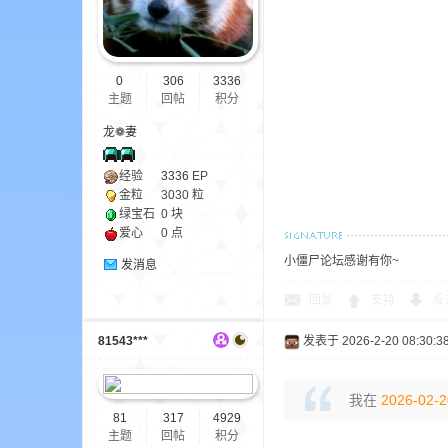
aft
0
306
3336
主题
回帖
积分
龙❁妻
经验
3336
EP
金粒
3030 粒
(
绿宝石
0 块
爱心
0 点
小僵尸论坛感谢有你~
发消息
回复
支持
反
81543***
发表于 2026-2-20 08:30:3
我在
2026-02-2
我
81
317
4929
主题
回帖
积分