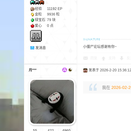
尸
经验
11192
EP
金粒
9936 粒
绿宝石
79 块
爱心
0 点
小僵尸论坛感谢有你~
发消息
回复
支持
反
论
月***
发表于 2026-2-20 15:36:1
我在
2026-02-2
坛
55
422
4960