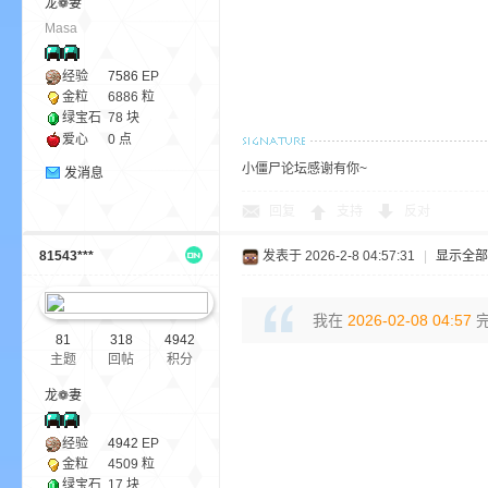
龙❁妻
aft
Masa
经验
7586
EP
金粒
6886 粒
绿宝石
78 块
爱心
0 点
小僵尸论坛感谢有你~
发消息
回复
支持
反对
(
81543***
发表于 2026-2-8 04:57:31
|
显示全部
我在
2026-02-08 04:57
完
81
318
4942
主题
回帖
积分
龙❁妻
我
经验
4942
EP
金粒
4509 粒
绿宝石
17 块