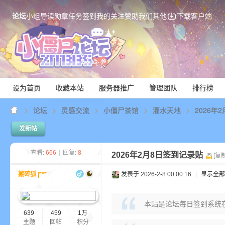
论坛
小组
导读
勋章
任务
签到
我的关注
赞助我们
其他
下载客户端
设为首页
收藏本站
服务器推广
管理团队
排行榜
论坛
灵感交流
小僵尸茶馆
灌水天地
2026年
发新帖
Mi
查看:
666
|
回复:
8
2026年2月8日签到记录贴
[复
搬砖狐 |***
发表于 2026-2-8 00:00:16
|
显示全部
本贴是论坛每日签到系统
639
459
1万
主题
回帖
积分