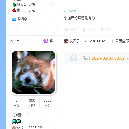
绿宝石
0 块
爱心
0 点
小僵尸论坛感谢有你~
发消息
回复
支持
反对
界
hj_***
发表于 2026-2-8 08:32:50
|
显示全部
我在
2026-02-08 08:32
完
)
0
306
3336
主题
回帖
积分
龙❁妻
经验
3336
EP