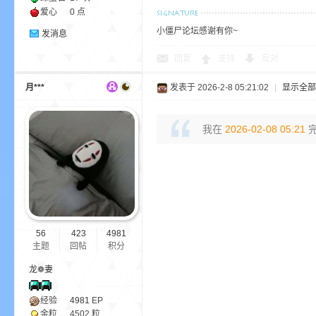
爱心
0 点
小僵尸论坛感谢有你~
发消息
回复
支持
反对
月***
发表于 2026-2-8 05:21:02
|
显示全部
的
我在
2026-02-08 05:21
完
56
423
4981
主题
回帖
积分
世
龙❁妻
经验
4981
EP
金粒
4502 粒