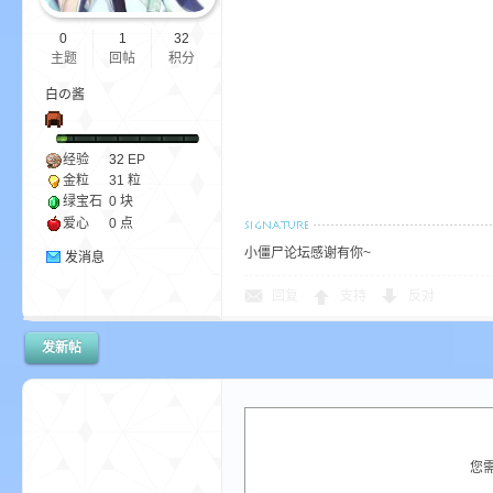
0
1
32
主题
回帖
积分
bs
白の酱
经验
32
EP
金粒
31 粒
绿宝石
0 块
爱心
0 点
小僵尸论坛感谢有你~
发消息
回复
支持
反对
、
发新帖
您