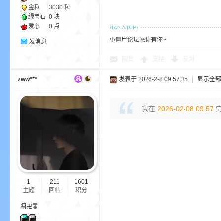
金粒
3030 粒
绿宝石
0 块
爱心
0 点
小
小僵尸论坛感谢有你~
发消息
回复
支持
反对
zww***
发表于 2026-2-8 09:57:35
|
显示全部
我在
2026-02-08 09:57
完
僵
1
211
1601
主题
回帖
积分
凋卍零