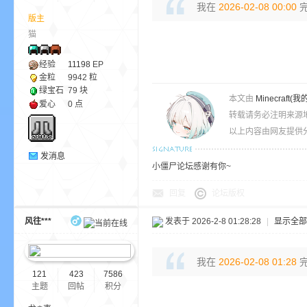
我在
2026-02-08 00:00
完
版主
猫
ne
经验
11198
EP
金粒
9942 粒
绿宝石
79 块
本文由
Minecra
爱心
0 点
转载请务必注明来源
以上内容由网友提供分
发消息
小僵尸论坛感谢有你~
cr
回复
论坛版权
风往***
发表于 2026-2-8 01:28:28
|
显示全部
我在
2026-02-08 01:28
完
121
423
7586
主题
回帖
积分