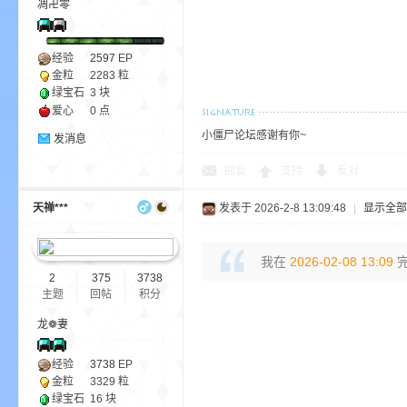
凋卍零
经验
2597
EP
金粒
2283 粒
绿宝石
3 块
爱心
0 点
小僵尸论坛感谢有你~
发消息
—
回复
支持
反对
天禅***
发表于 2026-2-8 13:09:48
|
显示全部
我在
2026-02-08 13:09
完
2
375
3738
主题
回帖
积分
龙❁妻
—
经验
3738
EP
金粒
3329 粒
绿宝石
16 块