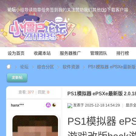
论坛
小组
导读
勋章
任务
签到
我的关注
赞助我们
其他
下载客户端
设为首页
收藏本站
服务器推广
管理团队
排行榜
论坛
综合分区
软件资源
PS1模拟器 ePSXe最新版 2
发新帖
Mi
查看:
377
|
回复:
0
PS1模拟器 ePSXe最新版 2.0.
hanx***
发表于 2025-12-18 14:54:29
|
显示
PS1模拟器 eP