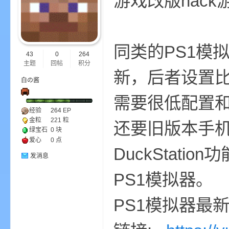
游戏改
ne
同类的PS1模拟器
43
0
264
主题
回帖
积分
新，后者设置比较
白の酱
需要很低配置
经验
264
EP
金粒
221 粒
还要旧版本手机
cr
绿宝石
0 块
爱心
0 点
DuckStati
发消息
PS1模拟器。
PS1模拟器最新