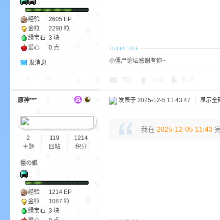
经验
2605
EP
金粒
2290 粒
小
绿宝石
3 块
爱心
0 点
小僵尸论坛感谢有你~
发消息
回复
支持
反对
原神***
发表于 2025-12-5 11:43:47
|
显示全
僵
我在
2025-12-05 11:43
完
2
119
1214
主题
回帖
积分
僵の娘
经验
1214
EP
金粒
1087 粒
绿宝石
3 块