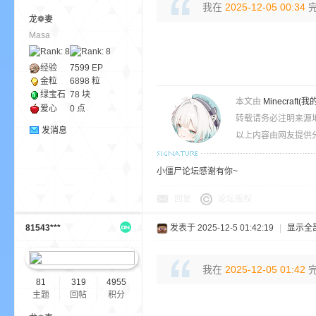
我在
2025-12-05 00:34
完
龙❁妻
Masa
ne
经验
7599
EP
金粒
6898 粒
绿宝石
78 块
本文由
Minecra
爱心
0 点
转载请务必注明来源
发消息
以上内容由网友提供分
小僵尸论坛感谢有你~
cr
回复
论坛版权
81543***
发表于 2025-12-5 01:42:19
|
显示全
我在
2025-12-05 01:42
完
81
319
4955
主题
回帖
积分