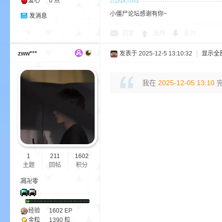
爱心
0 点
尸
小僵尸论坛感谢有你~
发消息
回复
支持
反对
zww***
发表于 2025-12-5 13:10:32
|
显示全
我在
2025-12-05 13:10
完
论
1
211
1602
主题
回帖
积分
凋卍零
坛
经验
1602
EP
金粒
1390 粒