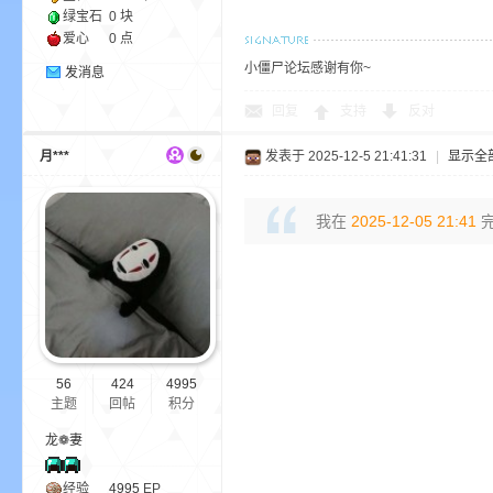
绿宝石
0 块
爱心
0 点
小僵尸论坛感谢有你~
发消息
回复
支持
反对
月***
发表于 2025-12-5 21:41:31
|
显示全
—
我在
2025-12-05 21:41
完
56
424
4995
—
主题
回帖
积分
龙❁妻
经验
4995
EP