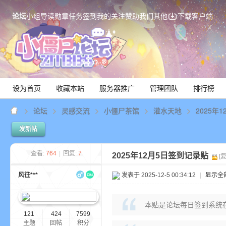
论坛
小组
导读
勋章
任务
签到
我的关注
赞助我们
其他
下载客户端
设为首页
收藏本站
服务器推广
管理团队
排行榜
论坛
灵感交流
小僵尸茶馆
灌水天地
2025年
发新帖
Mi
查看:
764
|
回复:
7
2025年12月5日签到记录贴
[
风往***
发表于 2025-12-5 00:34:12
|
显示全
本贴是论坛每日签到系统
121
424
7599
主题
回帖
积分