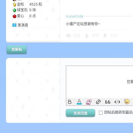
金粒
4515 粒
绿宝石
0 块
爱心
0 点
小僵尸论坛感谢有你~
发消息
m
回复
支持
反对
发新帖
您
cb
回帖后跳转到最后
发表回复