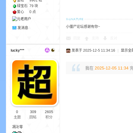
金粒
9961 粒
绿宝石
79 块
爱心
0 点
小僵尸论坛感谢有你~
发消息
界
回复
支持
反对
lucky***
发表于 2025-12-5 11:34:16
|
显示全
我在
2025-12-05 11:34
完
)
0
309
2605
主题
回帖
积分
凋卍零