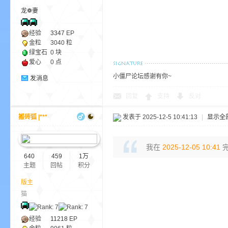
龙❁妻
经验
3347
EP
金粒
3040 粒
绿宝石
0 块
爱心
0 点
小僵尸论坛感谢有你~
发消息
的
回复
支持
反对
搬砖狐 |***
发表于 2025-12-5 10:41:13
|
显示全
我在
2025-12-05 10:41
完
640
459
1万
主题
回帖
积分
世
版主
猫
经验
11218
EP