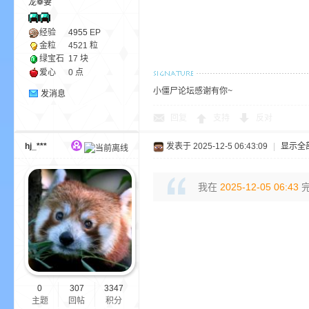
龙❁妻
aft
经验
4955
EP
金粒
4521 粒
绿宝石
17 块
爱心
0 点
小僵尸论坛感谢有你~
发消息
回复
支持
反对
(
hj_***
发表于 2025-12-5 06:43:09
|
显示全
我在
2025-12-05 06:43
完
我
0
307
3347
主题
回帖
积分