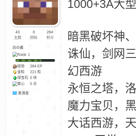
1000
ne
暗黑破坏神、
43
0
264
主题
回帖
积分
白の酱
诛仙，剑网
经验
264
EP
幻西游
金粒
221 粒
cr
绿宝石
0 块
爱心
0 点
永恒之塔，
发消息
魔力宝贝，黑
大话西游，天