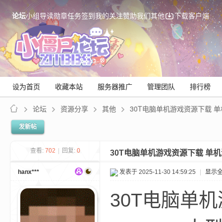
论坛
小组
导读
勋章
任务
签到
我的关注
赞助我们
其他
下载客户端
设为首页
收藏本站
服务器推广
管理团队
排行榜
论坛
资源分享
其他
30T电脑单机游戏资源下载 单机
发新帖
Mi
查看:
702
|
回复:
0
30T电脑单机游戏资源下载 单机游
hanx***
发表于 2025-11-30 14:59:25
|
显示
30T电脑单