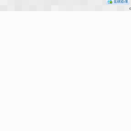
G
影
，