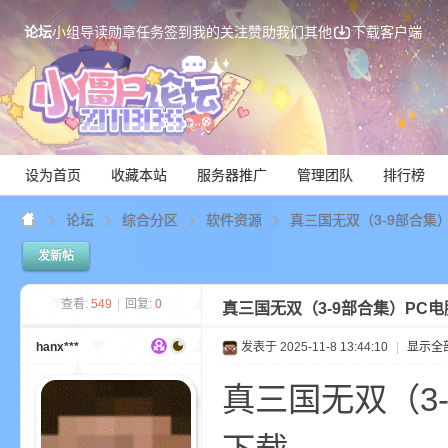
论坛
小组
导读
勋章
任务
签到
我的关注
赞助我们
其他
下载客户端
设为首页
收藏本站
服务器推广
管理团队
排行榜
论坛
综合分区
软件资源
真三国无双（3-9部合集）P
发新帖
Mi
查看:
549
|
回复:
0
真三国无双（3-9部合集）PC电脑
hanx***
发表于 2025-11-8 13:44:10
|
显示全
真三国无双（3