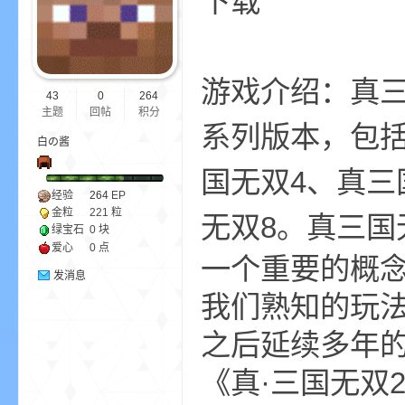
下
ne
游戏介绍：真
43
0
264
主题
回帖
积分
系列版本，包括
白の酱
国无双4、真三
经验
264
EP
金粒
221 粒
无双8。真三国
cr
绿宝石
0 块
爱心
0 点
一个重要的概念
发消息
我们熟知的玩法
之后延续多年的
《真·三国无双