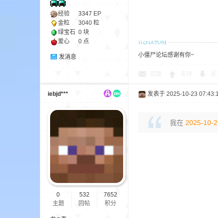
经验
3347
EP
金粒
3040 粒
绿宝石
0 块
爱心
0 点
界
小僵尸论坛感谢有你~
发消息
回复
支持
反
iebjd***
发表于 2025-10-23 07:43:
我在
2025-10-2
)
0
532
7652
主题
回帖
积分