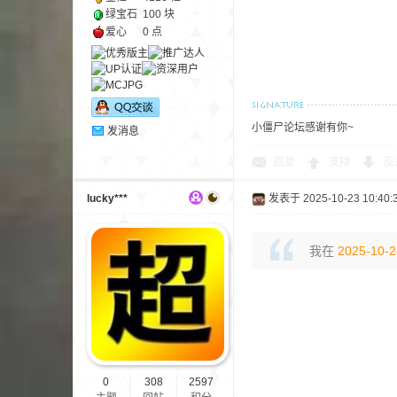
绿宝石
100 块
爱心
0 点
小僵尸论坛感谢有你~
发消息
—
回复
支持
反
lucky***
发表于 2025-10-23 10:40:
我在
2025-10-2
—
0
308
2597