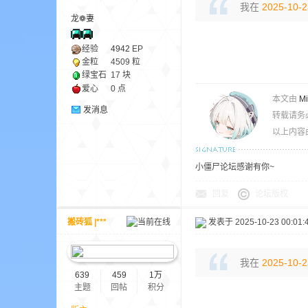
我在
2025-10-2
龙❁妻
ne
经验
4942
EP
金粒
4509 粒
绿宝石
17 块
爱心
0 点
本文由
M
发消息
转载请务
以上内容
小僵尸论坛感谢有你~
cr
回复
论坛版权
搬砖狐 |***
发表于 2025-10-23 00:01:
我在
2025-10-2
639
459
1万
主题
回帖
积分