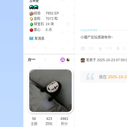
龙❁妻
经验
7652
EP
小
金粒
7072 粒
绿宝石
24 块
爱心
0 点
小僵尸论坛感谢有你~
发消息
回复
支持
反
月***
发表于 2025-10-23 07:50:
僵
我在
2025-10-2
56
423
4981
主题
回帖
积分