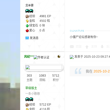
尸
龙❁妻
经验
4981
EP
金粒
4502 粒
绿宝石
0 块
爱心
0 点
小僵尸论坛感谢有你~
发消息
回复
支持
反
论
风纪***
发表于 2025-10-23 09:27:
我在
2025-10-2
303
1083
5712
主题
回帖
积分
草级版主
一条小憨憨
坛
经验
5712
EP
金粒
4116 粒