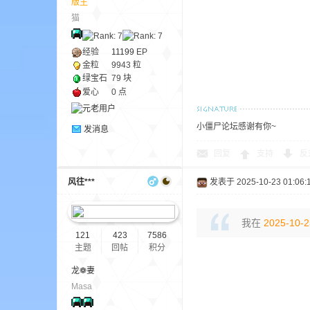
版主
aft
猫
经验
11199
EP
金粒
9943 粒
绿宝石
79 块
爱心
0 点
小僵尸论坛感谢有你~
发消息
(
回复
支持
反
风往***
发表于 2025-10-23 01:06:
我在
2025-10-2
121
423
7586
主题
回帖
积分
龙❁妻
我
Masa