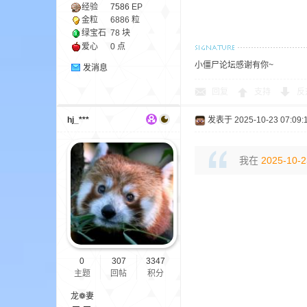
经验
7586
EP
金粒
6886 粒
绿宝石
78 块
爱心
0 点
小僵尸论坛感谢有你~
发消息
回复
支持
反
的
hj_***
发表于 2025-10-23 07:09:
我在
2025-10-2
世
0
307
3347
主题
回帖
积分
龙❁妻