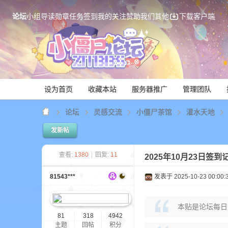
论坛
小组
导读
勋章
任务
签到
我的关注
赞助我们
其他
下载客户端
设为首页
收藏本站
服务器推广
管理团队
论坛
灵感交流
小僵尸茶馆
灌水天地
发新帖
Mi
查看:
1380
|
回复:
11
2025年10月23日签到
81543***
发表于 2025-10-23 00:00:
本贴是论坛每日
81
318
4942
主题
回帖
积分