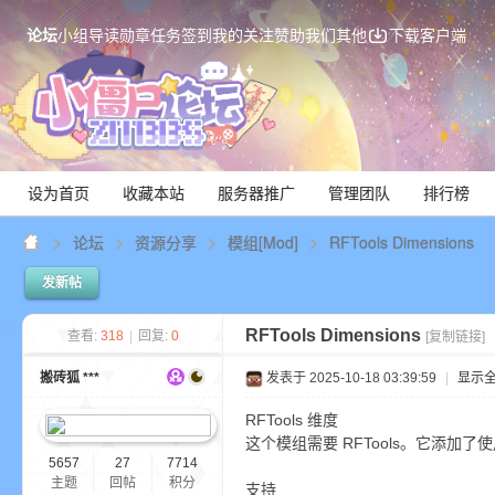
论坛
小组
导读
勋章
任务
签到
我的关注
赞助我们
其他
下载客户端
设为首页
收藏本站
服务器推广
管理团队
排行榜
论坛
资源分享
模组[Mod]
RFTools Dimensions
发新帖
Mi
RFTools Dimensions
查看:
318
|
回复:
0
[复制链接]
搬砖狐 ***
发表于 2025-10-18 03:39:59
|
显示
RFTools 维度
这个模组需要 RFTools。它添加
5657
27
7714
主题
回帖
积分
支持