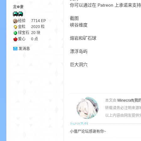
你可以通过在 Patreon 上承诺来支
龙❁妻
ne
截图
经验
7714
EP
峡谷维度
金粒
2020 粒
绿宝石
20 块
熔岩和矿石球
爱心
0 点
发消息
漂浮岛屿
巨大洞穴
cr
本文由
Minecra
转载请务必注明来源
以上内容由网友提供分
小僵尸论坛感谢有你~