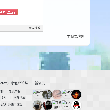
高级模式
本版积分规则
craft）小僵尸论坛
新会员
合作
免责声明
116号
|
网站地图
raft）小僵尸论坛