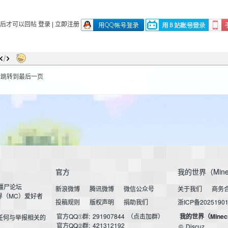
录后才可以回帖
登录
|
立即注册
后跳转到最后一页
官方
我的世界（Mine
小僵尸论坛
新浪微博
腾讯微博
微信公众号
关于我们
商务
界（MC）爱好者
投稿规则
版权声明
捐助我们
浙ICP备2025190
官方QQ①群:
291907844
（点击加群）
我的世界（Minec
任何与举报相关的
官方QQ②群:
421312192
©
Discuz.