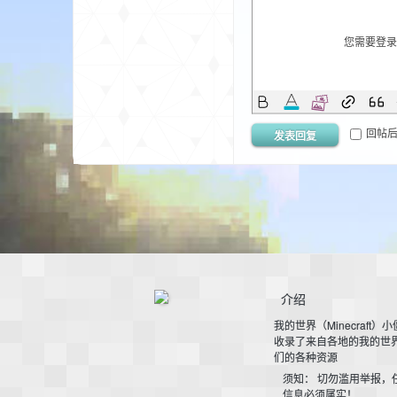
aft
您需要登
回帖
发表回复
(
介绍
我的世界（Minecraft）
收录了来自各地的我的世
们的各种资源
我
须知： 切勿滥用举报，
信息必须属实！