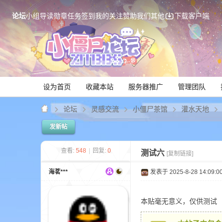
论坛
小组
导读
勋章
任务
签到
我的关注
赞助我们
其他
下载客户端
设为首页
收藏本站
服务器推广
管理团队
论坛
灵感交流
小僵尸茶馆
灌水天地
发新帖
Mi
查看:
548
|
回复:
0
测试六
[复制链接]
海茗***
发表于 2025-8-28 14:09:0
本贴毫无意义，仅供测试