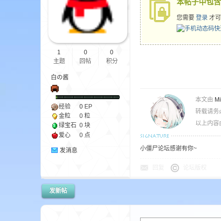
本帖子中包含
您需要
登录
才可
ne
1
0
0
主题
回帖
积分
白の酱
本文由
M
经验
0
EP
转载请务
金粒
0 粒
以上内容
cr
绿宝石
0 块
爱心
0 点
小僵尸论坛感谢有你~
发消息
回复
论坛版权
发新帖