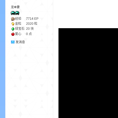
龙❁妻
ne
经验
7714
EP
金粒
2020 粒
绿宝石
20 块
爱心
0 点
发消息
cr