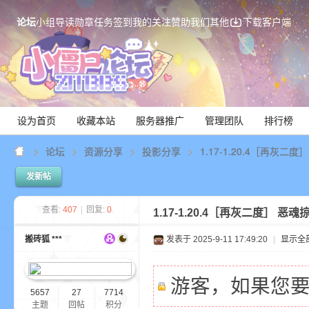
论坛
小组
导读
勋章
任务
签到
我的关注
赞助我们
其他
下载客户端
设为首页
收藏本站
服务器推广
管理团队
排行榜
论坛
资源分享
投影分享
1.17-1.20.4［再灰二
发新帖
Mi
查看:
407
|
回复:
0
1.17-1.20.4［再灰二度］ 恶
搬砖狐 ***
发表于 2025-9-11 17:49:20
|
显示全
游客，如果您
5657
27
7714
主题
回帖
积分