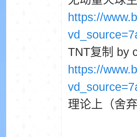
https://www.
vd_source=7
TNT复制 by c
的
https://www.
vd_source=7
理论上（舍弃
世