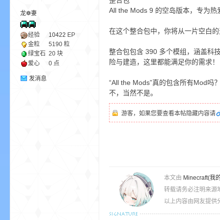
整合包
All the Mods 9 的空岛版本
龙❁妻
ne
在这个整合包中，你将从一片空白的
经验
10422
EP
金粒
5190 粒
整合包包含 390 多个模组，涵
绿宝石
20 块
险与建造，这里都能满足你的需求！
爱心
0 点
发消息
“All the Mods”真的包含所有Mod吗
不，当然不是。
游客，如果您要查看本帖隐藏内容请
cr
本文由
Minecra
转载请务必注明来源
以上内容由网友提供分