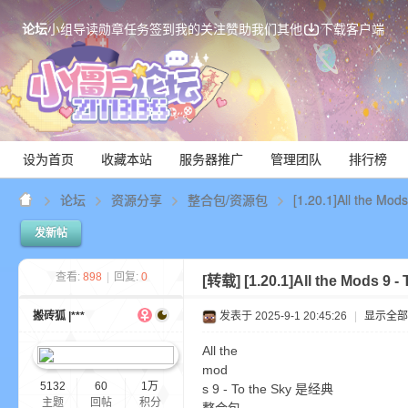
论坛
小组
导读
勋章
任务
签到
我的关注
赞助我们
其他
下载客户端
设为首页
收藏本站
服务器推广
管理团队
排行榜
论坛
资源分享
整合包/资源包
[1.20.1]All the M
发新帖
Mi
查看:
898
|
回复:
0
[转载]
[1.20.1]All the Mods
搬砖狐 |***
发表于 2025-9-1 20:45:26
|
显示全部
All the
mod
5132
60
1万
s 9 - To the Sky 是经典
主题
回帖
积分