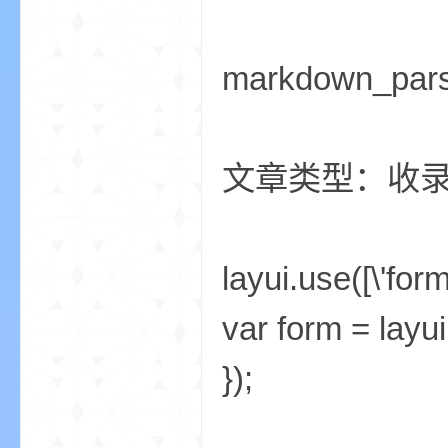
小
markdown_par
文章类型：收
僵
layui.use([\'form
var form = layui
});