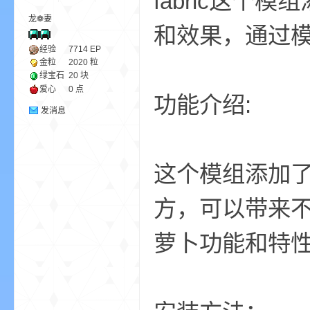
fabric这
龙❁妻
和效果，通过模组*
ne
经验
7714
EP
金粒
2020 粒
绿宝石
20 块
爱心
0 点
功能介绍:
发消息
这个模组添加了
cr
方，可以带来
萝卜功能和特