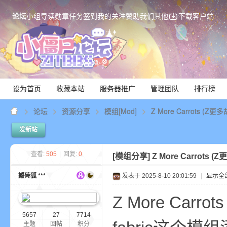
论坛
小组
导读
勋章
任务
签到
我的关注
赞助我们
其他
下载客户端
设为首页
收藏本站
服务器推广
管理团队
排行榜
论坛
资源分享
模组[Mod]
Z More Carrots (
发新帖
Mi
查看:
505
|
回复:
0
[模组分享]
Z More Carrots
搬砖狐 ***
发表于 2025-8-10 20:01:59
|
显示全
Z More Carr
5657
27
7714
主题
回帖
积分