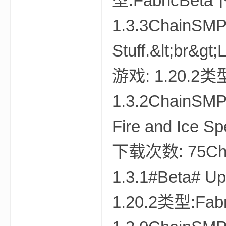
型:FabricBeta
1.3.3ChainSMPS
Stuff.&lt;br&g
我
游戏: 1.20.2类型
1.3.2ChainSMP
Fire and Ice
下载次数: 75Chai
的
1.3.1#Beta# U
1.20.2类型:Fab