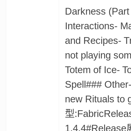
我
Darkness (Part
Interactions- M
and Recipes- T
not playing so
的
Totem of Ice- 
Spell### Other
new Rituals t
型:FabricRelea
世
1.4.4#Releas