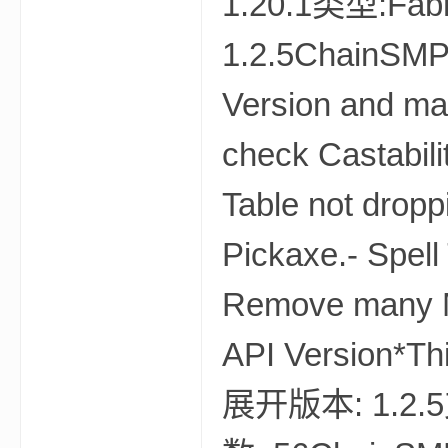
1.20.1类型:Fab
资
1.2.5ChainSMP
Version and ma
check Castabilit
Table not dropp
源
Pickaxe.- Spell
Remove many Mix
API Version*Thi
展开版本: 1.2.5
网