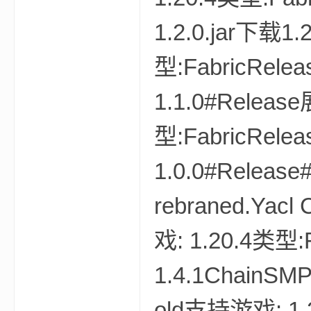
世
1.2.0.jar下载1
型:FabricRelea
1.1.0#Relea
型:FabricRelea
界
1.0.0#Release#
rebraned.Yacl
戏: 1.20.4类型:
1.4.1ChainSMP
投
old支持游戏: 1.2