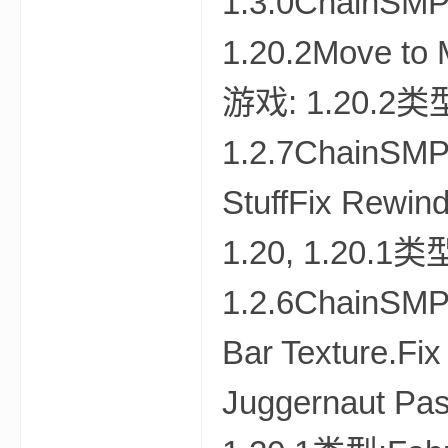
1.3.0ChainSMPS
1.20.2Move to
世
游戏: 1.20.2类型
1.2.7ChainSMPS
StuffFix Rewi
1.20, 1.20.1
界
1.2.6ChainSMPS
Bar Texture.Fix
Juggernaut Pa