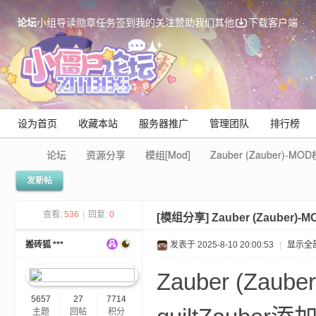
论坛
小组
导读
勋章
任务
签到
我的关注
赞助我们
其他
下载客户端
设为首页
收藏本站
服务器推广
管理团队
排行榜
论坛
资源分享
模组[Mod]
Zauber (Zauber)-MO
发新帖
Mi
查看:
536
|
回复:
0
[模组分享]
Zauber (Zauber)
搬砖狐 ***
发表于 2025-8-10 20:00:53
|
显示全
Zauber (Zaube
5657
27
7714
主题
回帖
积分