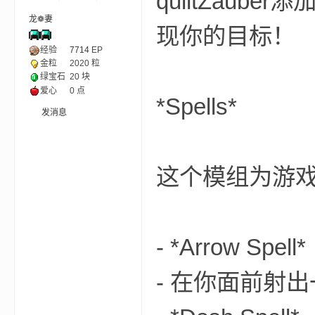
quiltZau
龙❁妻
现你的目标！
ne
经验
7714
EP
金粒
2020 粒
绿宝石
20 块
爱心
0 点
*Spells*
发消息
这个模组为游戏
cr
- *Arrow Spell*
- 在你面前射