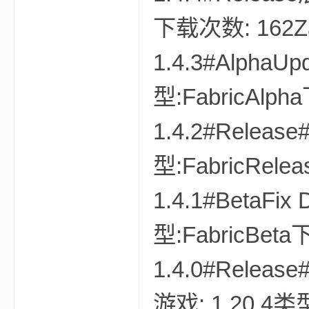
下载次数: 162Zau
1.4.3#AlphaU
型:FabricAlpha
界
1.4.2#Releas
型:FabricRelea
1.4.1#BetaFi
型:FabricBeta下
论
1.4.0#Release
游戏: 1.20.4类型