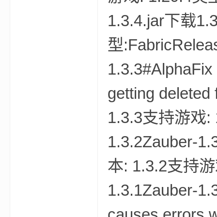
1.3.4.jar下载1
型:FabricRelea
坛
1.3.3#AlphaFix 
getting deleted
1.3.3支持游戏: 
1.3.2Zauber-1
，
本: 1.3.2支持游戏
1.3.1Zauber-1
causes error