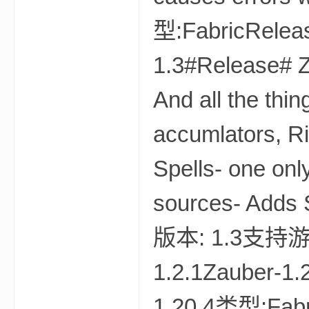
型:FabricRele
我
1.3#Release# Za
And all the thi
accumlators, R
Spells- one onl
的
sources- Adds 
版本: 1.3支持游戏
1.2.1Zauber-
1.20.4类型:Fab