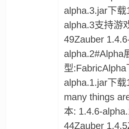
alpha.3.jar下载
bs
alpha.3支持游戏:
49Zauber 1.4.6
alpha.2#Alph
型:FabricAlpha
、
alpha.1.jar下载1
many things are 
本: 1.4.6-alp
44Zauber 1.4.5