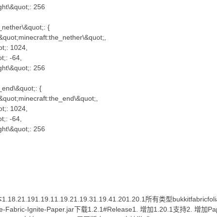
\&quot;: 256
ether\&quot;: {
ot;minecraft:the_nether\&quot;,
: 1024,
: -64,
\&quot;: 256
nd\&quot;: {
ot;minecraft:the_end\&quot;,
: 1024,
: -64,
\&quot;: 256
1.191.19.11.19.21.19.31.19.41.201.20.1所有类型bukkitfabricfoliaforg
rge-Fabric-Ignite-Paper.jar下载1.2.1#Release1. 增加1.20.1支持2. 增加