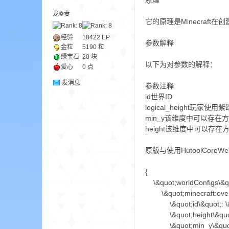
原理
龙❁妻
它的原理是Minecraft在创建S
ne
经验
10422
EP
参数解释
金粒
5190 粒
绿宝石
20 块
以下为对参数的解释：
爱心
0 点
发消息
参数注释
id世界ID
logical_height
min_y该维度中可以存在
height该维度中可以存
cr
原版与使用HutoolCoreW
{
\&quot;worldConfigs\&qu
\&quot;minecraft:overw
\&quot;id\&quot;: \&qu
\&quot;height\&quot;
\&quot;min_y\&quot;