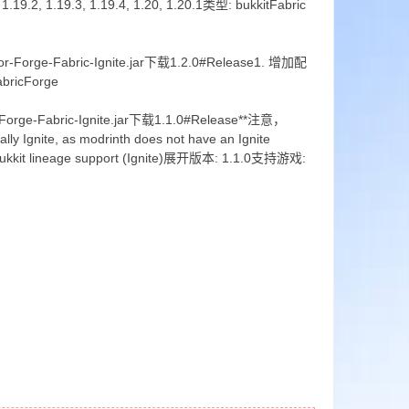
.2, 1.19.3, 1.19.4, 1.20, 1.20.1类型: bukkitFabric
For-Forge-Fabric-Ignite.jar下载1.2.0#Release1. 增加配
bricForge
-Forge-Fabric-Ignite.jar下载1.1.0#Release**注意，
Ignite, as modrinth does not have an Ignite
ukkit lineage support (Ignite)展开版本: 1.1.0支持游戏: