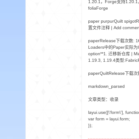
1.20.1，Forge支持1.20.1，Ig
foliaForge
paper purpurQuilt spigo
置文件注释 | Add comments 
paperRelease下载次数: 167W
Loaders中的Paper实际为Ignite
的
option**1. 迁移新仓库 | Mig
1.19.3, 1.19.4类型:Fabric
paperQuiltRelease下
markdown_parsed
文章类型：收录
世
layui.use([\'form\'], functio
var form = layui.form;
});