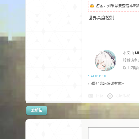
游客，如果您要查看本帖
世界高度控制
界
本文由
M
转载请务
以上内容
小僵尸论坛感谢有你~
回复
论坛版权
)
发新帖