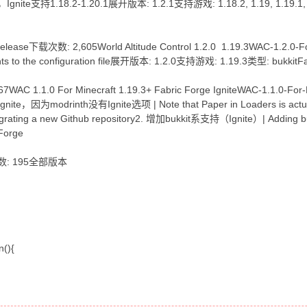
nite支持1.18.2-1.20.1展开版本: 1.2.1支持游戏: 1.18.2, 1.19, 1.19.1, 1.19
tRelease下载次数: 2,605World Altitude Control 1.2.0 1.19.3WAC-1.2.0-
to the configuration file展开版本: 1.2.0支持游戏: 1.19.3类型: bukkitFa
AC 1.1.0 For Minecraft 1.19.3+ Fabric Forge IgniteWAC-1.1.0-For
，因为modrinth没有Ignite选项 | Note that Paper in Loaders is actually 
rating a new Github repository2. 增加bukkit系支持（Ignite）| Adding b
Forge
载次数: 195全部版本
n(){