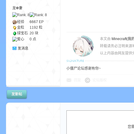
龙❁妻
ne
经验
6667
EP
金粒
1192 粒
绿宝石
20 块
本文由
Minecra
爱心
0 点
转载请务必注明来源
发消息
以上内容由网友提供分
小僵尸论坛感谢有你~
cr
回复
论坛版权
发新帖
您