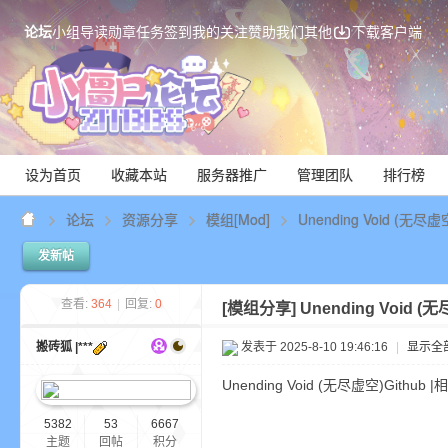
论坛
小组
导读
勋章
任务
签到
我的关注
赞助我们
其他
下载客户端
设为首页
收藏本站
服务器推广
管理团队
排行榜
论坛
资源分享
模组[Mod]
Unending Void (无尽
发新帖
Mi
查看:
364
|
回复:
0
[模组分享]
Unending Void 
搬砖狐 |***
发表于 2025-8-10 19:46:16
|
显示全
Unending Void (无尽虚空)Gith
5382
53
6667
主题
回帖
积分