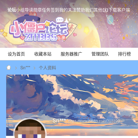
论坛
小组
导读
勋章
任务
签到
我的关注
赞助我们
其他
下载客户端
设为首页
收藏本站
服务器推广
管理团队
排行榜
Sn***
个人资料
Mi
Sn***
https://www.zitbbs.com/?18899