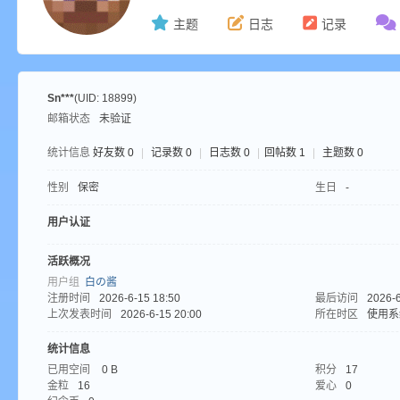
主题
日志
记录
ne
Sn***
(UID: 18899)
邮箱状态
未验证
统计信息
好友数 0
|
记录数 0
|
日志数 0
|
回帖数 1
|
主题数 0
性别
保密
生日
-
用户认证
cr
活跃概况
用户组
白の酱
注册时间
2026-6-15 18:50
最后访问
2026-6
上次发表时间
2026-6-15 20:00
所在时区
使用系
统计信息
已用空间
0 B
积分
17
金粒
16
爱心
0