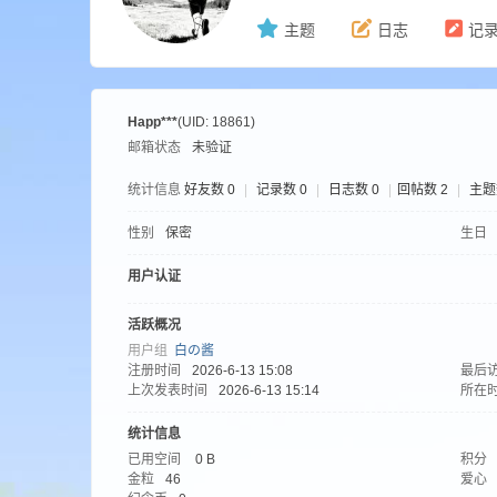
主题
日志
记
ne
Happ***
(UID: 18861)
邮箱状态
未验证
统计信息
好友数 0
|
记录数 0
|
日志数 0
|
回帖数 2
|
主题
性别
保密
生日
用户认证
cr
活跃概况
用户组
白の酱
注册时间
2026-6-13 15:08
最后
上次发表时间
2026-6-13 15:14
所在
统计信息
已用空间
0 B
积分
金粒
46
爱心