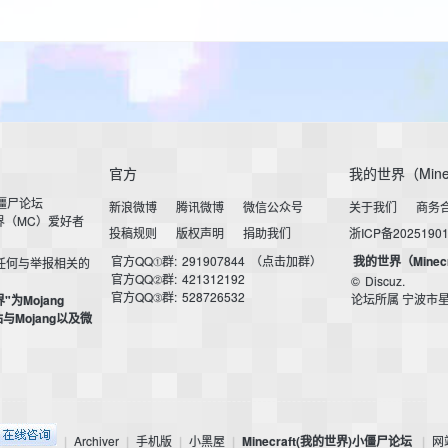
官方
我的世界（Mine
小僵尸论坛
新浪微博
腾讯微博
微信公众号
关于我们
商务
界（MC）爱好者
投稿规则
版权声明
捐助我们
浙ICP备2025190
官方QQ①群:
291907844
（点击加群）
我的世界（Minec
任何与举报相关的
官方QQ②群:
421312192
©
Discuz.
官方QQ③群:
528726532
论坛所属 宁波市
界"为Mojang
本站与Mojang以及微
Archiver
手机版
小黑屋
Minecraft(我的世界)小僵尸论坛
网
|
|
|
|
|