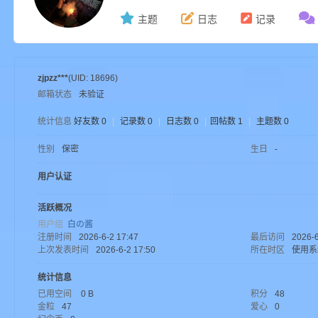
主题
日志
记录
ne
zjpzz***
(UID: 18696)
邮箱状态
未验证
统计信息
好友数 0
|
记录数 0
|
日志数 0
|
回帖数 1
|
主题数 0
性别
保密
生日
-
用户认证
cr
活跃概况
用户组
白の酱
注册时间
2026-6-2 17:47
最后访问
2026-6
上次发表时间
2026-6-2 17:50
所在时区
使用系
统计信息
已用空间
0 B
积分
48
金粒
47
爱心
0