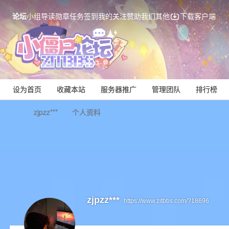
论坛
小组
导读
勋章
任务
签到
我的关注
赞助我们
其他
下载客户端
设为首页
收藏本站
服务器推广
管理团队
排行榜
zjpzz***
个人资料
Mi
zjpzz***
https://www.zitbbs.com/?18696