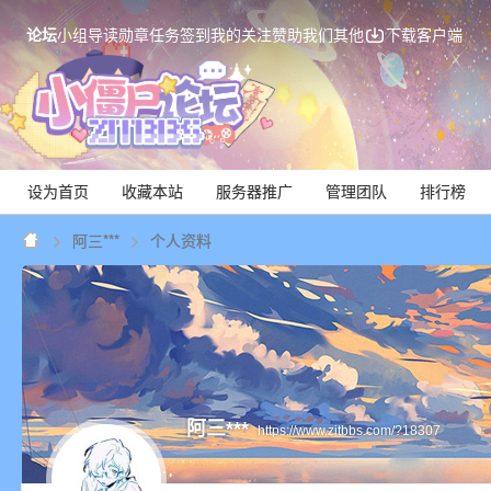
论坛
小组
导读
勋章
任务
签到
我的关注
赞助我们
其他
下载客户端
设为首页
收藏本站
服务器推广
管理团队
排行榜
阿三***
个人资料
Mi
阿三***
https://www.zitbbs.com/?18307