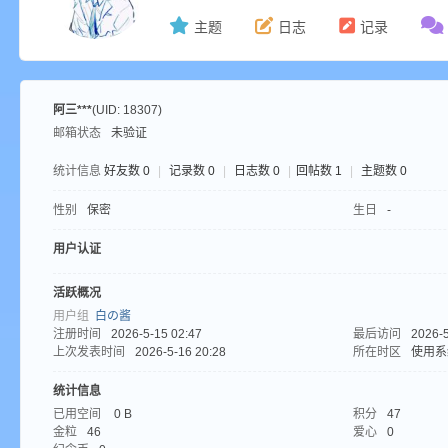
主题
日志
记录
ne
阿三***
(UID: 18307)
邮箱状态
未验证
统计信息
好友数 0
|
记录数 0
|
日志数 0
|
回帖数 1
|
主题数 0
性别
保密
生日
-
用户认证
cr
活跃概况
用户组
白の酱
注册时间
2026-5-15 02:47
最后访问
2026-5
上次发表时间
2026-5-16 20:28
所在时区
使用系
统计信息
已用空间
0 B
积分
47
金粒
46
爱心
0