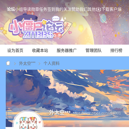
论坛
小组
导读
勋章
任务
签到
我的关注
赞助我们
其他
下载客户端
设为首页
收藏本站
服务器推广
管理团队
排行榜
外太空***
个人资料
Mi
外太空***
https://www.zitbbs.com/?18301