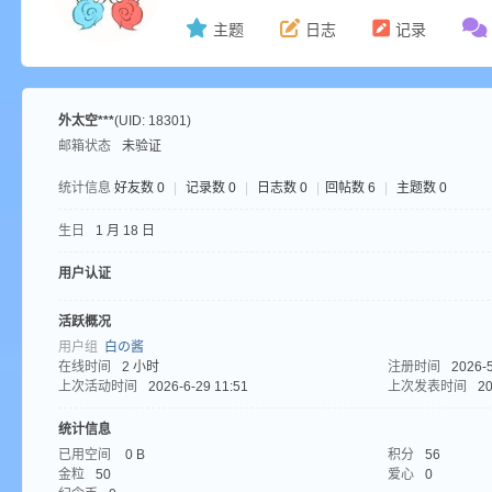
主题
日志
记录
ne
外太空***
(UID: 18301)
邮箱状态
未验证
统计信息
好友数 0
|
记录数 0
|
日志数 0
|
回帖数 6
|
主题数 0
生日
1 月 18 日
用户认证
cr
活跃概况
用户组
白の酱
在线时间
2 小时
注册时间
2026-5
上次活动时间
2026-6-29 11:51
上次发表时间
20
统计信息
已用空间
0 B
积分
56
金粒
50
爱心
0