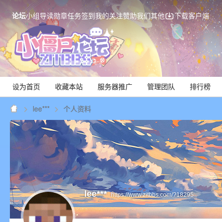
论坛
小组
导读
勋章
任务
签到
我的关注
赞助我们
其他
下载客户端
设为首页
收藏本站
服务器推广
管理团队
排行榜
lee***
个人资料
Mi
lee***
https://www.zitbbs.com/?18295