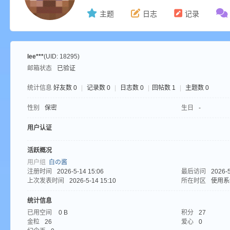
主题
日志
记录
ne
lee***
(UID: 18295)
邮箱状态
已验证
统计信息
好友数 0
|
记录数 0
|
日志数 0
|
回帖数 1
|
主题数 0
性别
保密
生日
-
用户认证
cr
活跃概况
用户组
白の酱
注册时间
2026-5-14 15:06
最后访问
2026-5
上次发表时间
2026-5-14 15:10
所在时区
使用系
统计信息
已用空间
0 B
积分
27
金粒
26
爱心
0