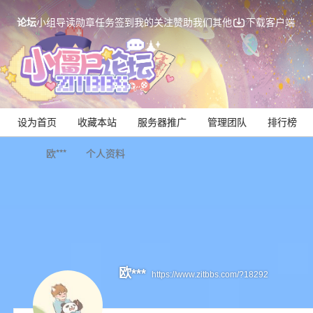
论坛
小组
导读
勋章
任务
签到
我的关注
赞助我们
其他
下载客户端
设为首页
收藏本站
服务器推广
管理团队
排行榜
欧***
个人资料
Mi
欧***
https://www.zitbbs.com/?18292