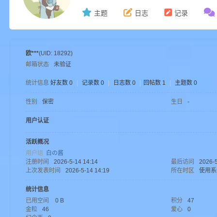
主题
日志
记录
ne
欧***
(UID: 18292)
邮箱状态
未验证
统计信息
好友数 0
|
记录数 0
|
日志数 0
|
回帖数 1
|
主题数 0
性别
保密
生日
-
用户认证
cr
活跃概况
用户组
白の酱
注册时间
2026-5-14 14:14
最后访问
2026-5
上次发表时间
2026-5-14 14:19
所在时区
使用系
统计信息
已用空间
0 B
积分
47
金粒
46
爱心
0