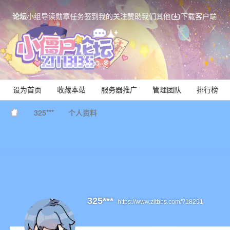
论坛
小组
导读
勋章
任务
签到
我的关注
赞助我们
其他
下载客户端
设为首页
收藏本站
服务器推广
管理团队
排行榜
325***
个人资料
Mi
325***
https://www.zitbbs.com/?18291