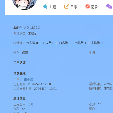
主题
日志
记录
ne
325***
(UID: 18291)
邮箱状态
未验证
统计信息
好友数 0
|
记录数 0
|
日志数 0
|
回帖数 1
|
主题数 0
性别
保密
生日
-
用户认证
cr
活跃概况
用户组
白の酱
注册时间
2026-5-14 12:58
最后访问
2026-5
上次发表时间
2026-5-14 13:01
所在时区
使用系
统计信息
已用空间
0 B
积分
47
金粒
46
爱心
0