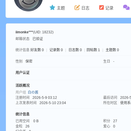
主题
日志
记录
ne
iimonke***
(UID: 18232)
邮箱状态
已验证
统计信息
好友数 0
|
记录数 0
|
日志数 0
|
回帖数 1
|
主题数 0
性别
保密
生日
-
用户认证
cr
活跃概况
用户组
白の酱
注册时间
2026-5-9 03:12
最后访问
2026-5
上次发表时间
2026-5-10 23:04
所在时区
使用系
统计信息
已用空间
0 B
积分
27
金粒
26
爱心
0