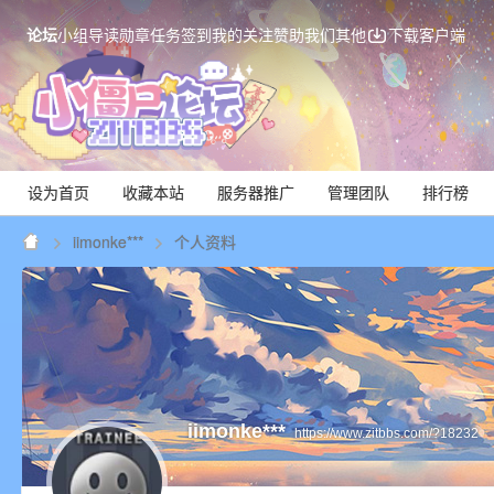
论坛
小组
导读
勋章
任务
签到
我的关注
赞助我们
其他
下载客户端
设为首页
收藏本站
服务器推广
管理团队
排行榜
iimonke***
个人资料
Mi
iimonke***
https://www.zitbbs.com/?18232