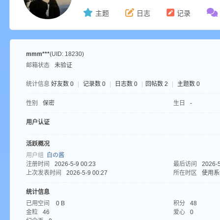
主题
日志
记录
ne
mmm***
(UID: 18230)
邮箱状态
未验证
统计信息
好友数 0
|
记录数 0
|
日志数 0
|
回帖数 2
|
主题数 0
性别
保密
生日
-
用户认证
cr
活跃概况
用户组
白の酱
注册时间
2026-5-9 00:23
最后访问
2026-5
上次发表时间
2026-5-9 00:27
所在时区
使用系
统计信息
已用空间
0 B
积分
48
金粒
46
爱心
0