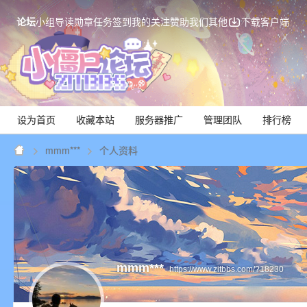
论坛
小组
导读
勋章
任务
签到
我的关注
赞助我们
其他
下载客户端
设为首页
收藏本站
服务器推广
管理团队
排行榜
mmm***
个人资料
Mi
mmm***
https://www.zitbbs.com/?18230