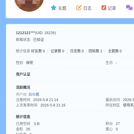
主题
日志
记录
ne
1212121***
(UID: 18226)
邮箱状态
已验证
统计信息
好友数 0
|
记录数 0
|
日志数 0
|
回帖数 1
|
主题数 0
性别
保密
生日
-
用户认证
cr
活跃概况
用户组
白の酱
注册时间
2026-5-8 21:14
最后访问
2026-5
上次发表时间
2026-5-8 21:16
所在时区
使用系
统计信息
已用空间
0 B
积分
27
金粒
26
爱心
0