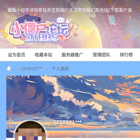
论坛
小组
导读
勋章
任务
签到
我的关注
赞助我们
其他
下载客户端
设为首页
收藏本站
服务器推广
管理团队
排行榜
1212121***
个人资料
Mi
1212121***
https://www.zitbbs.com/?18226