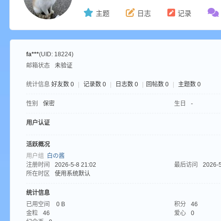
主题
日志
记录
ne
fa***
(UID: 18224)
邮箱状态
未验证
统计信息
好友数 0
|
记录数 0
|
日志数 0
|
回帖数 0
|
主题数 0
性别
保密
生日
-
用户认证
cr
活跃概况
用户组
白の酱
注册时间
2026-5-8 21:02
最后访问
2026-5
所在时区
使用系统默认
统计信息
已用空间
0 B
积分
46
金粒
46
爱心
0