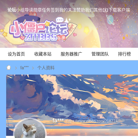
论坛
小组
导读
勋章
任务
签到
我的关注
赞助我们
其他
下载客户端
设为首页
收藏本站
服务器推广
管理团队
排行榜
fa***
个人资料
Mi
fa***
https://www.zitbbs.com/?18224