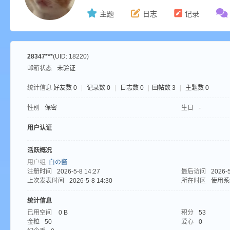
主题
日志
记录
ne
28347***
(UID: 18220)
邮箱状态
未验证
统计信息
好友数 0
|
记录数 0
|
日志数 0
|
回帖数 3
|
主题数 0
性别
保密
生日
-
用户认证
cr
活跃概况
用户组
白の酱
注册时间
2026-5-8 14:27
最后访问
2026-5
上次发表时间
2026-5-8 14:30
所在时区
使用系
统计信息
已用空间
0 B
积分
53
金粒
50
爱心
0