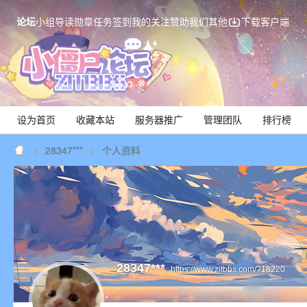
论坛
小组
导读
勋章
任务
签到
我的关注
赞助我们
其他
下载客户端
设为首页
收藏本站
服务器推广
管理团队
排行榜
28347***
个人资料
Mi
28347***
https://www.zitbbs.com/?18220