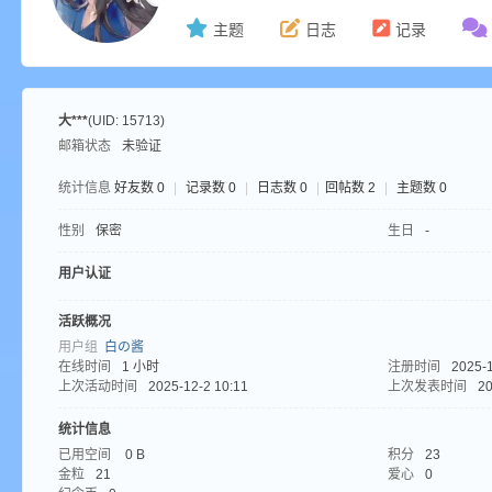
主题
日志
记录
ne
大***
(UID: 15713)
邮箱状态
未验证
统计信息
好友数 0
|
记录数 0
|
日志数 0
|
回帖数 2
|
主题数 0
性别
保密
生日
-
用户认证
cr
活跃概况
用户组
白の酱
在线时间
1 小时
注册时间
2025-1
上次活动时间
2025-12-2 10:11
上次发表时间
20
统计信息
已用空间
0 B
积分
23
金粒
21
爱心
0