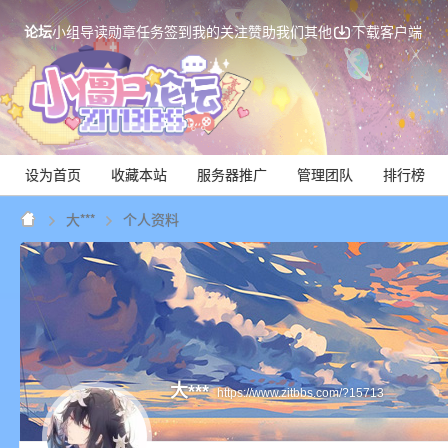
论坛
小组
导读
勋章
任务
签到
我的关注
赞助我们
其他
下载客户端
设为首页
收藏本站
服务器推广
管理团队
排行榜
大***
个人资料
Mi
大***
https://www.zitbbs.com/?15713