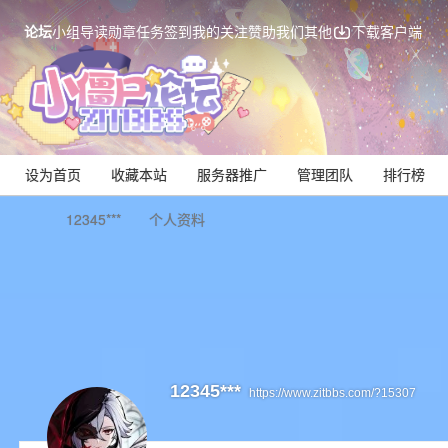
论坛
小组
导读
勋章
任务
签到
我的关注
赞助我们
其他
下载客户端
设为首页
收藏本站
服务器推广
管理团队
排行榜
12345***
个人资料
Mi
12345***
https://www.zitbbs.com/?15307