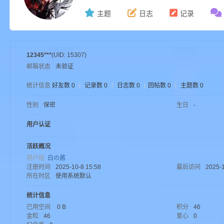
主题
日志
记录
ne
12345***
(UID: 15307)
邮箱状态
未验证
统计信息
好友数 0
|
记录数 0
|
日志数 0
|
回帖数 0
|
主题数 0
性别
保密
生日
-
用户认证
cr
活跃概况
用户组
白の酱
注册时间
2025-10-8 15:58
最后访问
2025-1
所在时区
使用系统默认
统计信息
已用空间
0 B
积分
46
金粒
46
爱心
0